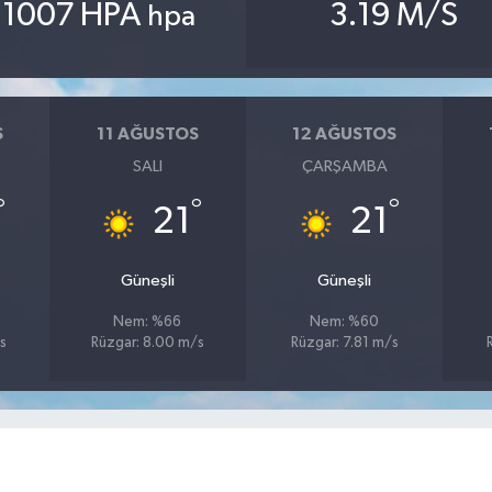
1007 HPA
3.19 M/S
hpa
S
11 AĞUSTOS
12 AĞUSTOS
SALI
ÇARŞAMBA
°
°
°
21
21
u
Güneşli
Güneşli
Nem: %66
Nem: %60
s
Rüzgar: 8.00 m/s
Rüzgar: 7.81 m/s