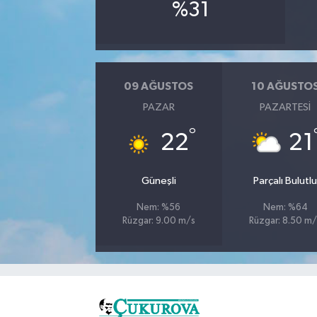
%31
09 AĞUSTOS
10 AĞUSTO
PAZAR
PAZARTESI
°
22
21
Güneşli
Parçalı Bulutl
Nem: %56
Nem: %64
Rüzgar: 9.00 m/s
Rüzgar: 8.50 m/