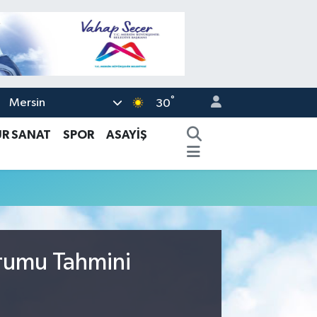
°
Mersin
30
ÜR SANAT
SPOR
ASAYİŞ
urumu Tahmini