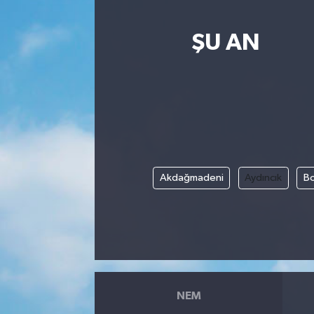
ŞU AN
Akdağmadeni
Aydıncık
Bo
NEM