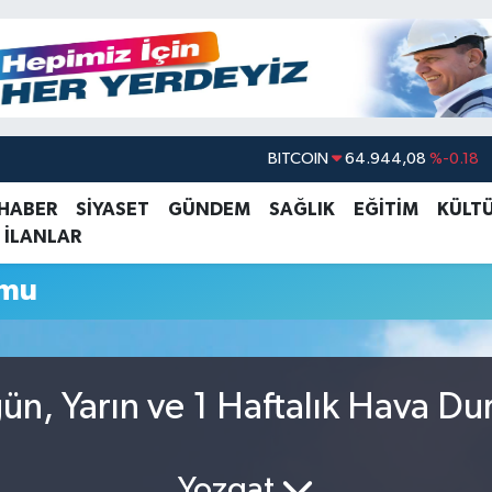
BITCOIN
64.944,08
%-0.18
DOLAR
47,7436
%0.18
 HABER
SİYASET
GÜNDEM
SAĞLIK
EĞİTİM
KÜLT
 İLANLAR
EURO
55,2510
%0.32
STERLİN
64,4811
%0.38
umu
GRAM ALTIN
6660.55
%0.03
BİST100
13.779
%-14
ün, Yarın ve 1 Haftalık Hava D
Yozgat