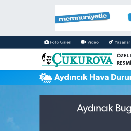
Mersin Nöbetçi Eczaneler
Mersin Hava Durumu
Foto Galeri
Video
Yazarlar
Mersin Namaz Vakitleri
ÖZEL
RESMİ
Mersin Trafik Yoğunluk Haritası
Aydıncık Hava Dur
Süper Lig Puan Durumu ve Fikstür
Tüm Manşetler
Aydıncık Bug
Son Dakika Haberleri
Haber Arşivi