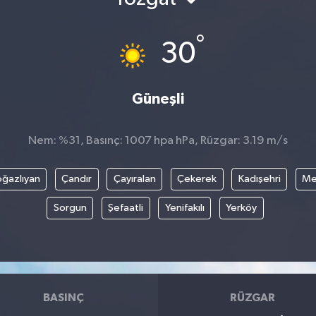
°
30
Güneşli
Nem: %31, Basınç: 1007 hpa hPa, Rüzgar: 3.19 m/s
ğazlıyan
Çandır
Çayıralan
Çekerek
Kadışehri
Me
Sorgun
Şefaatli
Yenifakılı
Yerköy
BASINÇ
RÜZGAR