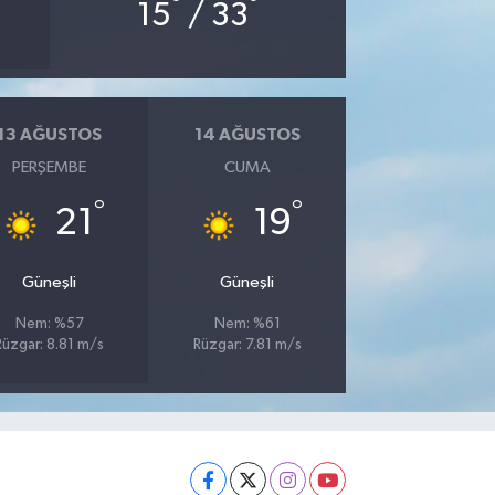
°
°
15
/ 33
13 AĞUSTOS
14 AĞUSTOS
PERŞEMBE
CUMA
°
°
21
19
Güneşli
Güneşli
Nem: %57
Nem: %61
Rüzgar: 8.81 m/s
Rüzgar: 7.81 m/s