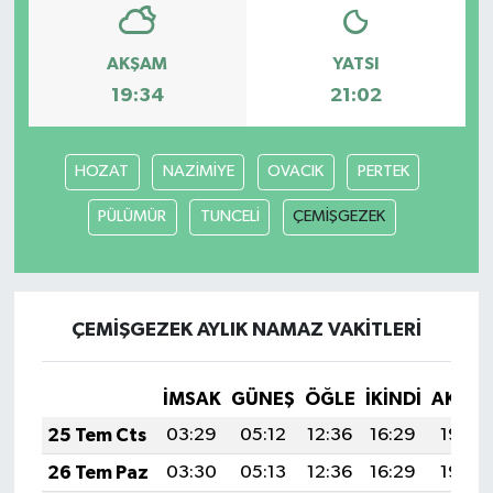
AKŞAM
YATSI
19:34
21:02
HOZAT
NAZİMİYE
OVACIK
PERTEK
PÜLÜMÜR
TUNCELİ
ÇEMİŞGEZEK
ÇEMİŞGEZEK AYLIK NAMAZ VAKITLERI
İMSAK
GÜNEŞ
ÖĞLE
İKINDI
AKŞA
25 Tem Cts
03:29
05:12
12:36
16:29
19:50
26 Tem Paz
03:30
05:13
12:36
16:29
19:49