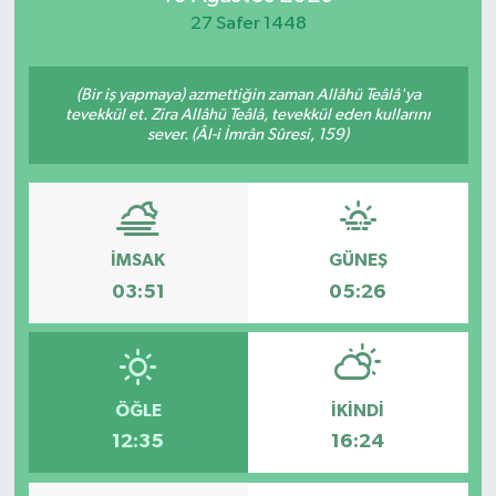
27 Safer 1448
(Bir iş yapmaya) azmettiğin zaman Allâhü Teâlâ'ya
tevekkül et. Zira Allâhü Teâlâ, tevekkül eden kullarını
sever. (Âl-i İmrân Sûresi, 159)
İMSAK
GÜNEŞ
03:51
05:26
ÖĞLE
İKINDI
12:35
16:24