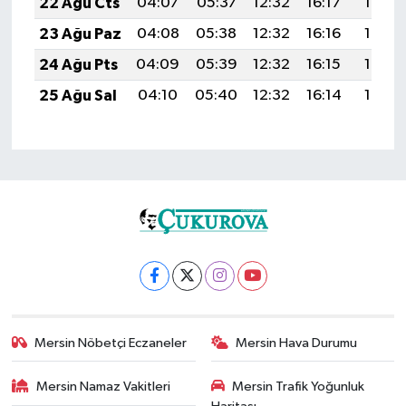
22 Ağu Cts
04:07
05:37
12:32
16:17
19:18
23 Ağu Paz
04:08
05:38
12:32
16:16
19:17
24 Ağu Pts
04:09
05:39
12:32
16:15
19:15
25 Ağu Sal
04:10
05:40
12:32
16:14
19:14
Mersin Nöbetçi Eczaneler
Mersin Hava Durumu
Mersin Namaz Vakitleri
Mersin Trafik Yoğunluk