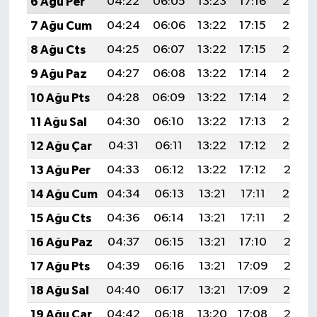
6 Ağu Per
04:22
06:05
13:23
17:16
20:30
7 Ağu Cum
04:24
06:06
13:22
17:15
20:29
8 Ağu Cts
04:25
06:07
13:22
17:15
20:28
9 Ağu Paz
04:27
06:08
13:22
17:14
20:27
10 Ağu Pts
04:28
06:09
13:22
17:14
20:25
11 Ağu Sal
04:30
06:10
13:22
17:13
20:24
12 Ağu Çar
04:31
06:11
13:22
17:12
20:23
13 Ağu Per
04:33
06:12
13:22
17:12
20:21
14 Ağu Cum
04:34
06:13
13:21
17:11
20:20
15 Ağu Cts
04:36
06:14
13:21
17:11
20:19
16 Ağu Paz
04:37
06:15
13:21
17:10
20:17
17 Ağu Pts
04:39
06:16
13:21
17:09
20:16
18 Ağu Sal
04:40
06:17
13:21
17:09
20:14
19 Ağu Çar
04:42
06:18
13:20
17:08
20:13