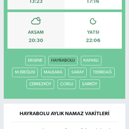
13:23
17:16
AKŞAM
YATSI
20:30
22:06
ERGENE
HAYRABOLU
KAPAKLI
M.EREĞLİSİ
MALKARA
SARAY
TEKİRDAĞ
ÇERKEZKÖY
ÇORLU
ŞARKÖY
HAYRABOLU AYLIK NAMAZ VAKITLERI