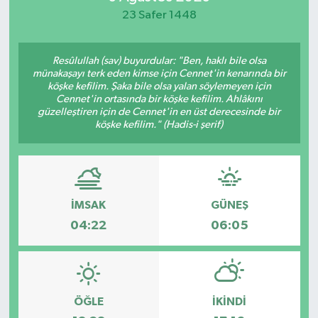
23 Safer 1448
Resûlullah (sav) buyurdular: "Ben, haklı bile olsa
münakaşayı terk eden kimse için Cennet'in kenarında bir
köşke kefilim. Şaka bile olsa yalan söylemeyen için
Cennet'in ortasında bir köşke kefilim. Ahlâkını
güzelleştiren için de Cennet'in en üst derecesinde bir
köşke kefilim." (Hadis-i şerif)
İMSAK
GÜNEŞ
04:22
06:05
ÖĞLE
İKINDI