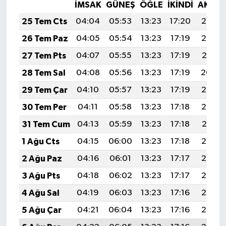
İMSAK
GÜNEŞ
ÖĞLE
İKINDI
AKŞA
25 Tem Cts
04:04
05:53
13:23
17:20
20:43
26 Tem Paz
04:05
05:54
13:23
17:19
20:42
27 Tem Pts
04:07
05:55
13:23
17:19
20:41
28 Tem Sal
04:08
05:56
13:23
17:19
20:40
29 Tem Çar
04:10
05:57
13:23
17:19
20:39
30 Tem Per
04:11
05:58
13:23
17:18
20:38
31 Tem Cum
04:13
05:59
13:23
17:18
20:37
1 Ağu Cts
04:15
06:00
13:23
17:18
20:36
2 Ağu Paz
04:16
06:01
13:23
17:17
20:35
3 Ağu Pts
04:18
06:02
13:23
17:17
20:34
4 Ağu Sal
04:19
06:03
13:23
17:16
20:33
5 Ağu Çar
04:21
06:04
13:23
17:16
20:32