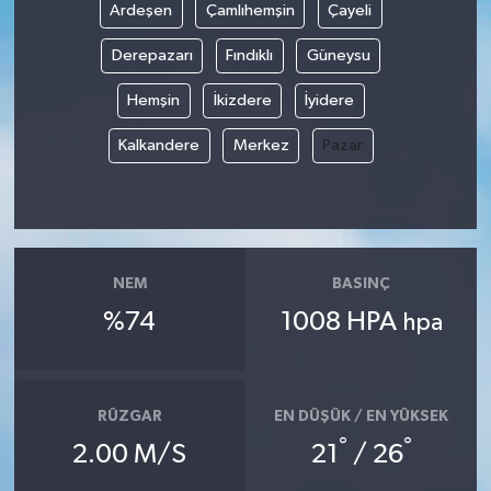
Ardeşen
Çamlıhemşin
Çayeli
Derepazarı
Fındıklı
Güneysu
Hemşin
İkizdere
İyidere
Kalkandere
Merkez
Pazar
NEM
BASINÇ
%74
1008 HPA
hpa
RÜZGAR
EN DÜŞÜK / EN YÜKSEK
°
°
2.00 M/S
21
/ 26