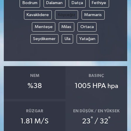
Bodrum
Dalaman
Datça
Fethiye
Kavaklıdere
Köyceğiz
Marmaris
Menteşe
Milas
Ortaca
Seydikemer
Ula
Yatağan
NEM
BASINÇ
%38
1005 HPA
hpa
RÜZGAR
EN DÜŞÜK / EN YÜKSEK
°
°
1.81 M/S
23
/ 32