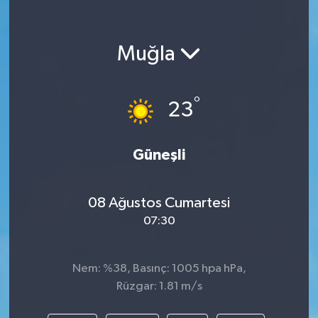
Muğla
°
23
Güneşli
08 Ağustos Cumartesi
07:30
Nem: %38, Basınç: 1005 hpa hPa,
Rüzgar: 1.81 m/s