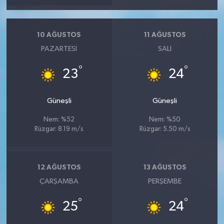
10 AĞUSTOS
11 AĞUSTOS
PAZARTESI
SALI
°
°
23
24
Güneşli
Güneşli
Nem: %52
Nem: %50
Rüzgar: 8.19 m/s
Rüzgar: 5.50 m/s
12 AĞUSTOS
13 AĞUSTOS
ÇARŞAMBA
PERŞEMBE
°
°
25
24