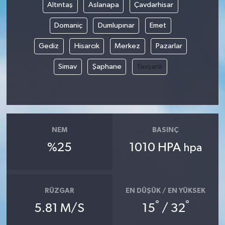
Altıntaş
Aslanapa
Çavdarhisar
Domaniç
Dumlupınar
Emet
Gediz
Hisarcık
Merkez
Pazarlar
Simav
Şaphane
Tavşanlı
NEM
BASINÇ
%25
1010 HPA
hpa
RÜZGAR
EN DÜŞÜK / EN YÜKSEK
°
°
5.81 M/S
15
/ 32