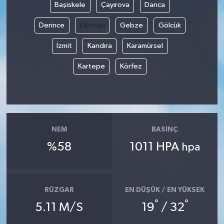
Başiskele
Çayırova
Darıca
Derince
Dilovası
Gebze
Gölcük
İzmit
Kandıra
Karamürsel
Kartepe
Körfez
NEM
BASINÇ
%58
1011 HPA
hpa
RÜZGAR
EN DÜŞÜK / EN YÜKSEK
°
°
5.11 M/S
19
/ 32