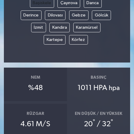
Başiskele
Çayırova
Darıca
Derince
Dilovası
Gebze
Gölcük
İzmit
Kandıra
Karamürsel
Kartepe
Körfez
NEM
BASINÇ
%48
1011 HPA
hpa
RÜZGAR
EN DÜŞÜK / EN YÜKSEK
°
°
4.61 M/S
20
/ 32