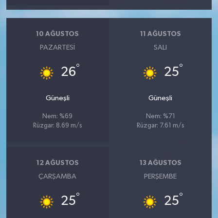
10 AĞUSTOS
11 AĞUSTOS
PAZARTESI
SALI
°
°
26
25
Güneşli
Güneşli
Nem: %69
Nem: %71
Rüzgar: 8.69 m/s
Rüzgar: 7.61 m/s
12 AĞUSTOS
13 AĞUSTOS
ÇARŞAMBA
PERŞEMBE
°
°
25
25