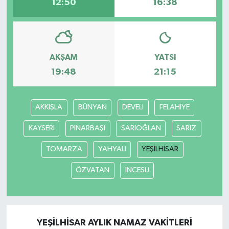
12:50
16:38
AKŞAM
YATSI
19:48
21:15
AKKIŞLA
BÜNYAN
DEVELİ
FELAHİYE
KAYSERİ
PINARBAŞI
SARIOĞLAN
SARIZ
TOMARZA
YAHYALI
YEŞİLHİSAR
ÖZVATAN
İNCESU
YEŞİLHİSAR AYLIK NAMAZ VAKITLERI