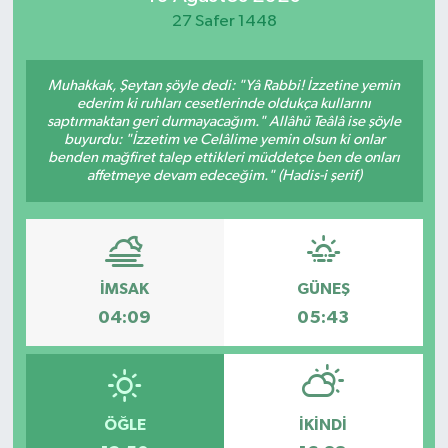
27 Safer 1448
Muhakkak, Şeytan şöyle dedi: "Yâ Rabbi! İzzetine yemin
ederim ki ruhları cesetlerinde oldukça kullarını
saptırmaktan geri durmayacağım." Allâhü Teâlâ ise şöyle
buyurdu: "İzzetim ve Celâlime yemin olsun ki onlar
benden mağfiret talep ettikleri müddetçe ben de onları
affetmeye devam edeceğim." (Hadis-i şerif)
İMSAK
GÜNEŞ
04:09
05:43
ÖĞLE
İKINDI