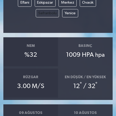
Eflani
Eskipazar
Merkez
Ovacık
Safranbolu
Yenice
NEM
BASINÇ
%32
1009 HPA
hpa
RÜZGAR
EN DÜŞÜK / EN YÜKSEK
°
°
3.00 M/S
12
/ 32
09 AĞUSTOS
10 AĞUSTOS