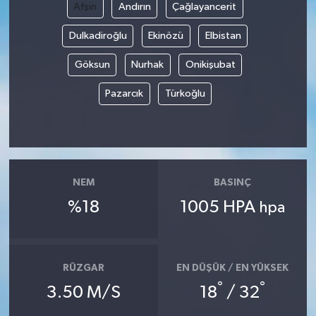
Afşin
Andırın
Çağlayancerit
Dulkadiroğlu
Ekinözü
Elbistan
Göksun
Nurhak
Onikişubat
Pazarcık
Türkoğlu
NEM
BASINÇ
%18
1005 HPA
hpa
RÜZGAR
EN DÜŞÜK / EN YÜKSEK
°
°
3.50 M/S
18
/ 32