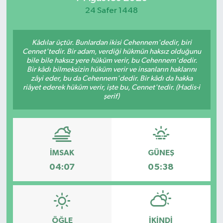
24 Safer 1448
Kâdılar üçtür. Bunlardan ikisi Cehennem'dedir, biri
Cennet'tedir. Bir adam, verdiği hükmün haksız olduğunu
bile bile haksız yere hüküm verir, bu Cehennem'dedir.
Bir kâdı bilmeksizin hüküm verir ve insanların haklarını
zâyi eder, bu da Cehennem'dedir. Bir kâdı da hakka
riâyet ederek hüküm verir, işte bu, Cennet'tedir. (Hadis-i
şerif)
İMSAK
GÜNEŞ
04:07
05:38
ÖĞLE
İKINDI