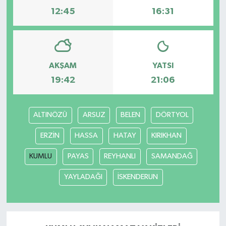
12:45
16:31
AKŞAM
YATSI
19:42
21:06
ALTINÖZÜ
ARSUZ
BELEN
DÖRTYOL
ERZİN
HASSA
HATAY
KIRIKHAN
KUMLU
PAYAS
REYHANLI
SAMANDAĞ
YAYLADAĞI
İSKENDERUN