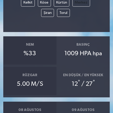
Kelkit
Köse
Kürtün
Merkez
Şiran
Torul
NEM
BASINÇ
%33
1009 HPA
hpa
RÜZGAR
EN DÜŞÜK / EN YÜKSEK
°
°
5.00 M/S
12
/ 27
08 AĞUSTOS
09 AĞUSTOS