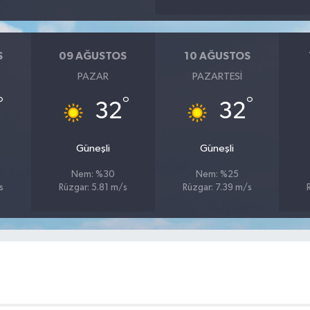
S
09 AĞUSTOS
10 AĞUSTOS
PAZAR
PAZARTESI
°
°
°
32
32
Güneşli
Güneşli
Nem: %30
Nem: %25
s
Rüzgar: 5.81 m/s
Rüzgar: 7.39 m/s