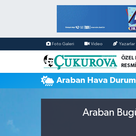
Mersin Nöbetçi Eczaneler
Mersin Hava Durumu
Foto Galeri
Video
Yazarlar
Mersin Namaz Vakitleri
ÖZEL
RESMİ
Mersin Trafik Yoğunluk Haritası
Araban Hava Duru
Süper Lig Puan Durumu ve Fikstür
Tüm Manşetler
Araban Bugü
Son Dakika Haberleri
Haber Arşivi