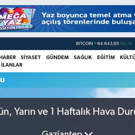
BITCOIN
64.643,95
%0.16
DOLAR
47,6006
%0.06
 HABER
SİYASET
GÜNDEM
SAĞLIK
EĞİTİM
KÜLT
 İLANLAR
EURO
55,0250
%0.02
STERLİN
64,2398
%0.2
mu
GRAM ALTIN
6500.87
%0.12
BİST100
13.799
%70
n, Yarın ve 1 Haftalık Hava Du
Gaziantep