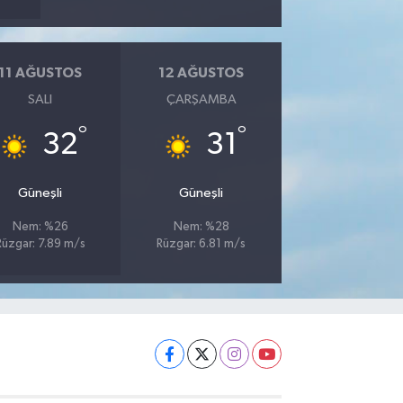
11 AĞUSTOS
12 AĞUSTOS
SALI
ÇARŞAMBA
°
°
32
31
Güneşli
Güneşli
Nem: %26
Nem: %28
Rüzgar: 7.89 m/s
Rüzgar: 6.81 m/s