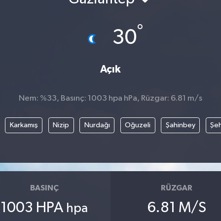
°
30
Açık
Nem: %33, Basınç: 1003 hpa hPa, Rüzgar: 6.81 m/s
Karkamış
Nizip
Nurdağı
Oğuzeli
Şahinbey
Şeh
BASINÇ
RÜZGAR
1003 HPA
6.81 M/S
hpa