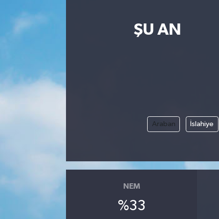
ŞU AN
Araban
İslahiye
NEM
%33