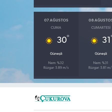
07 AĞUSTOS
08 AĞUSTO
CUMA
CUMARTESI
°
30
31
Güneşli
Güneşli
Nem: %32
Nem: %31
Rüzgar: 5.89 m/s
Rüzgar: 5.81 m/