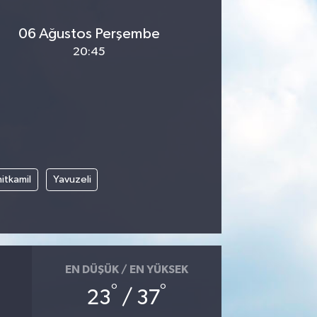
06 Ağustos Perşembe
20:45
itkamil
Yavuzeli
EN DÜŞÜK / EN YÜKSEK
°
°
23
/ 37