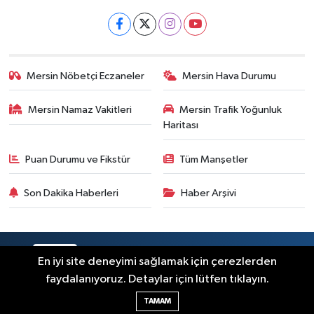
Mersin Nöbetçi Eczaneler
Mersin Hava Durumu
Mersin Namaz Vakitleri
Mersin Trafik Yoğunluk
Haritası
Puan Durumu ve Fikstür
Tüm Manşetler
Son Dakika Haberleri
Haber Arşivi
RSS
Copyright © 2025. Her hakkı saklıdır.
En iyi site deneyimi sağlamak için çerezlerden
faydalanıyoruz. Detaylar için lütfen tıklayın.
Haber Yazılımı:
TE Bilişim
TAMAM