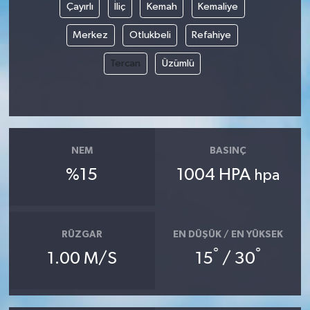
Çayırlı
İliç
Kemah
Kemaliye
Merkez
Otlukbeli
Refahiye
Tercan
Üzümlü
NEM
BASINÇ
%15
1004 HPA
hpa
RÜZGAR
EN DÜŞÜK / EN YÜKSEK
°
°
1.00 M/S
15
/ 30