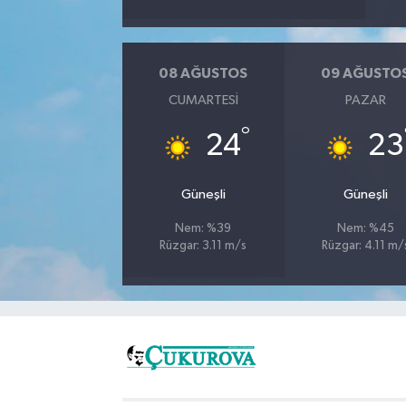
08 AĞUSTOS
09 AĞUSTO
CUMARTESI
PAZAR
°
24
23
Güneşli
Güneşli
Nem: %39
Nem: %45
Rüzgar: 3.11 m/s
Rüzgar: 4.11 m/