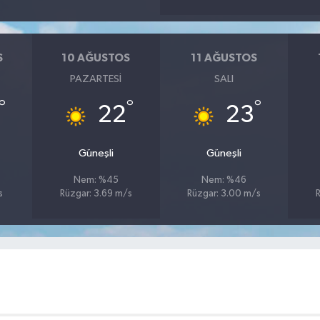
S
10 AĞUSTOS
11 AĞUSTOS
PAZARTESI
SALI
°
°
°
22
23
Güneşli
Güneşli
Nem: %45
Nem: %46
s
Rüzgar: 3.69 m/s
Rüzgar: 3.00 m/s