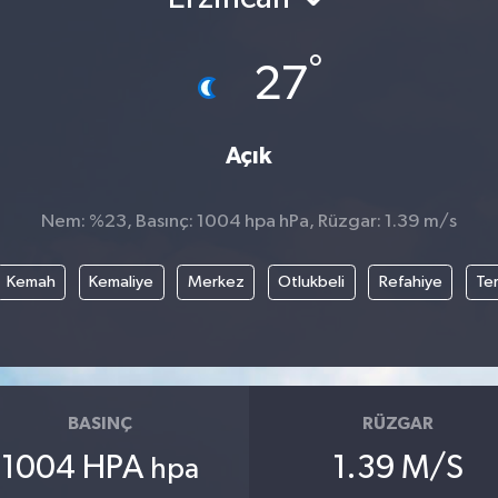
°
27
Açık
Nem: %23, Basınç: 1004 hpa hPa, Rüzgar: 1.39 m/s
Kemah
Kemaliye
Merkez
Otlukbeli
Refahiye
Te
BASINÇ
RÜZGAR
1004 HPA
1.39 M/S
hpa