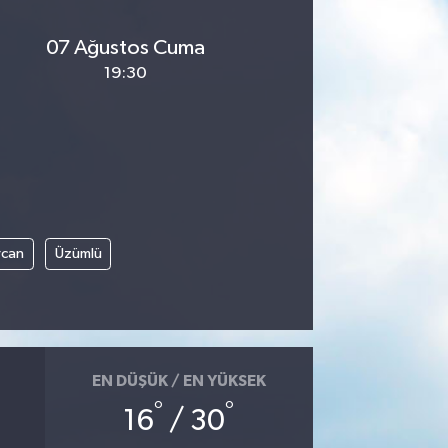
07 Ağustos Cuma
19:30
rcan
Üzümlü
EN DÜŞÜK / EN YÜKSEK
°
°
16
/ 30