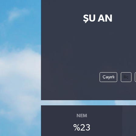
ŞU AN
Çayırlı
İliç
NEM
%23