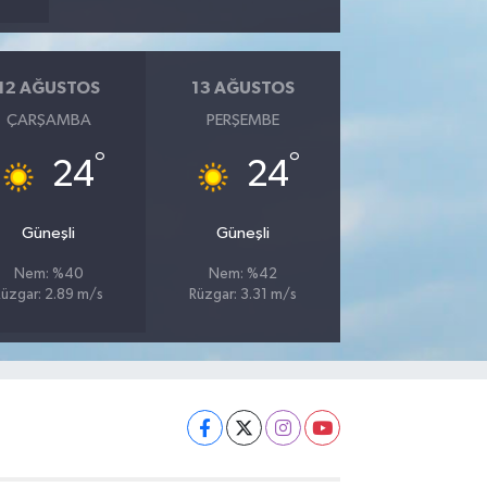
12 AĞUSTOS
13 AĞUSTOS
ÇARŞAMBA
PERŞEMBE
°
°
24
24
Güneşli
Güneşli
Nem: %40
Nem: %42
Rüzgar: 2.89 m/s
Rüzgar: 3.31 m/s