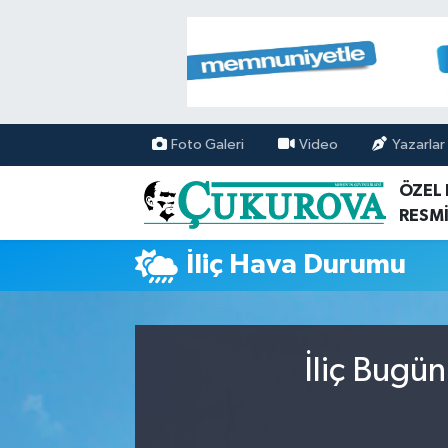
Mersin Nöbetçi Eczaneler
Mersin Hava Durumu
Foto Galeri
Video
Yazarlar
Mersin Namaz Vakitleri
ÖZEL
RESMİ
Mersin Trafik Yoğunluk Haritası
İliç Hava Durumu
Süper Lig Puan Durumu ve Fikstür
Tüm Manşetler
İliç Bugü
Son Dakika Haberleri
Haber Arşivi