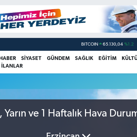
BITCOIN
65.130,04
%1.2
DOLAR
47,7106
%0.17
 HABER
SİYASET
GÜNDEM
SAĞLIK
EĞİTİM
KÜLT
 İLANLAR
EURO
55,1652
%0.27
STERLİN
64,4046
%0.35
GRAM ALTIN
6648.99
%2.59
BİST100
13.773
%-19
n, Yarın ve 1 Haftalık Hava Duru
Erzincan