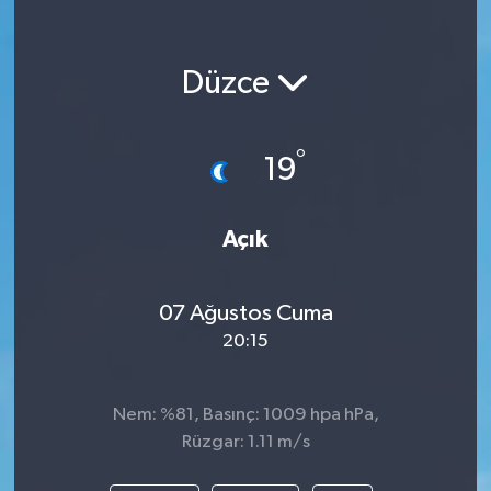
Düzce
°
19
Açık
07 Ağustos Cuma
20:15
Nem: %81, Basınç: 1009 hpa hPa,
Rüzgar: 1.11 m/s