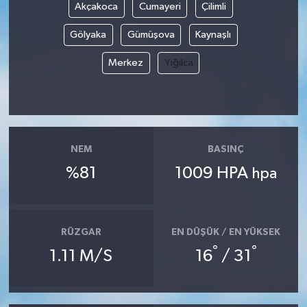
Akçakoca
Cumayeri
Çilimli
Gölyaka
Gümüşova
Kaynaşlı
Merkez
Yığılca
NEM
BASINÇ
%81
1009 HPA
hpa
RÜZGAR
EN DÜŞÜK / EN YÜKSEK
°
°
1.11 M/S
16
/ 31