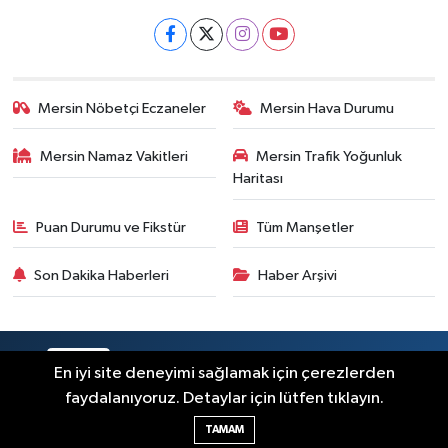
Mersin Nöbetçi Eczaneler
Mersin Hava Durumu
Mersin Namaz Vakitleri
Mersin Trafik Yoğunluk
Haritası
Puan Durumu ve Fikstür
Tüm Manşetler
Son Dakika Haberleri
Haber Arşivi
RSS
Copyright © 2025. Her hakkı saklıdır.
En iyi site deneyimi sağlamak için çerezlerden
faydalanıyoruz. Detaylar için lütfen tıklayın.
Haber Yazılımı:
TE Bilişim
TAMAM