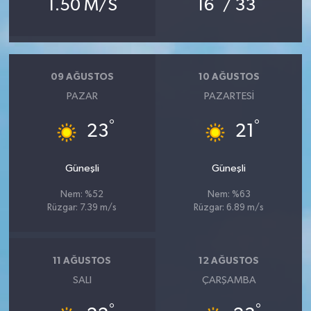
1.50 M/S
16
/ 33
09 AĞUSTOS
10 AĞUSTOS
PAZAR
PAZARTESI
°
°
23
21
Güneşli
Güneşli
Nem: %52
Nem: %63
Rüzgar: 7.39 m/s
Rüzgar: 6.89 m/s
11 AĞUSTOS
12 AĞUSTOS
SALI
ÇARŞAMBA
°
°