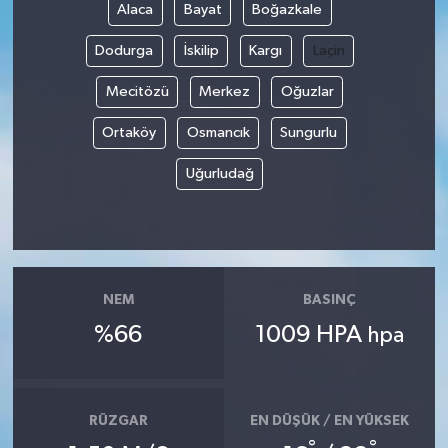
Alaca
Bayat
Boğazkale
Dodurga
İskilip
Kargı
Laçin
Mecitözü
Merkez
Oğuzlar
Ortaköy
Osmancık
Sungurlu
Uğurludağ
NEM
BASINÇ
%66
1009 HPA
hpa
RÜZGAR
EN DÜŞÜK / EN YÜKSEK
°
°