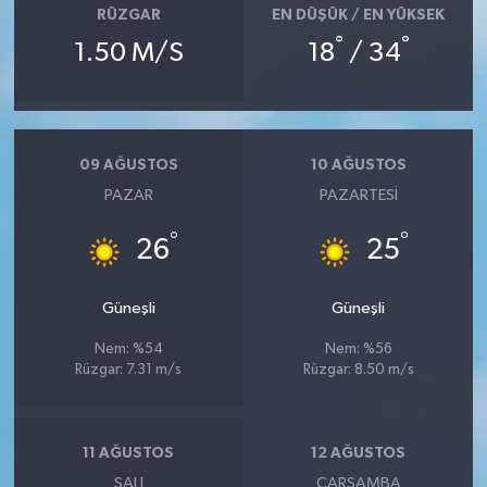
RÜZGAR
EN DÜŞÜK / EN YÜKSEK
°
°
1.50 M/S
18
/ 34
09 AĞUSTOS
10 AĞUSTOS
PAZAR
PAZARTESI
°
°
26
25
Güneşli
Güneşli
Nem: %54
Nem: %56
Rüzgar: 7.31 m/s
Rüzgar: 8.50 m/s
11 AĞUSTOS
12 AĞUSTOS
SALI
ÇARŞAMBA