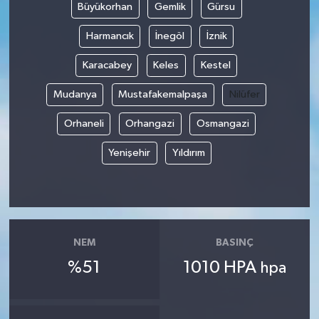
Büyükorhan
Gemlik
Gürsu
Harmancık
İnegöl
İznik
Karacabey
Keles
Kestel
Mudanya
Mustafakemalpaşa
Nilüfer
Orhaneli
Orhangazi
Osmangazi
Yenişehir
Yıldırım
NEM
BASINÇ
%51
1010 HPA
hpa