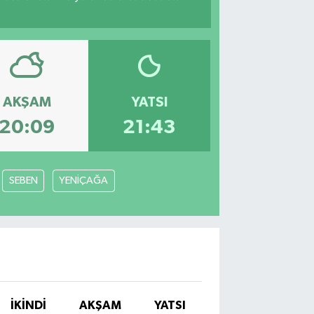
AKŞAM
YATSI
20:09
21:43
SEBEN
YENİÇAĞA
İKINDI
AKŞAM
YATSI