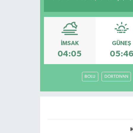
İMSAK
GÜNEŞ
04:05
05:4
BOLU
DÖRTDİVAN