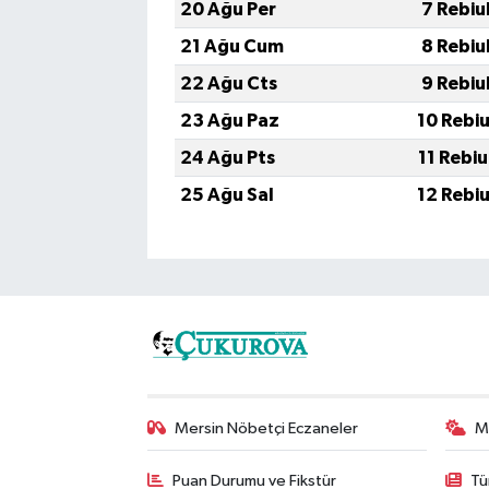
20 Ağu Per
7 Rebiu
21 Ağu Cum
8 Rebiu
22 Ağu Cts
9 Rebiu
23 Ağu Paz
10 Rebi
24 Ağu Pts
11 Rebi
25 Ağu Sal
12 Rebi
Mersin Nöbetçi Eczaneler
M
Puan Durumu ve Fikstür
Tü