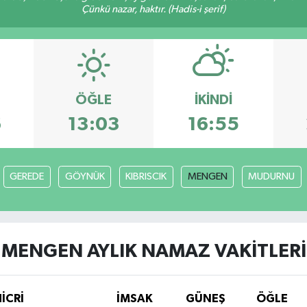
Çünkü nazar, haktır. (Hadis-i şerif)
ÖĞLE
İKINDI
6
13:03
16:55
GEREDE
GÖYNÜK
KIBRISCIK
MENGEN
MUDURNU
MENGEN AYLIK NAMAZ VAKITLERI
HİCRİ
İMSAK
GÜNEŞ
ÖĞLE