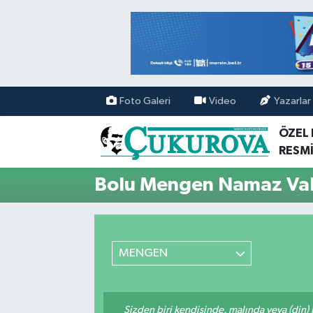
Mersin Nöbetçi Eczaneler
Mersin Hava Durumu
Foto Galeri
Video
Yazarlar
Mersin Namaz Vakitleri
ÖZEL
RESMİ
Mersin Trafik Yoğunluk Haritası
Bolu Mengen Namaz Vak
Süper Lig Puan Durumu ve Fikstür
Tüm Manşetler
MENGEN
Son Dakika Haberleri
Haber Arşivi
Sizden biri kendisinde, malında veya (din)