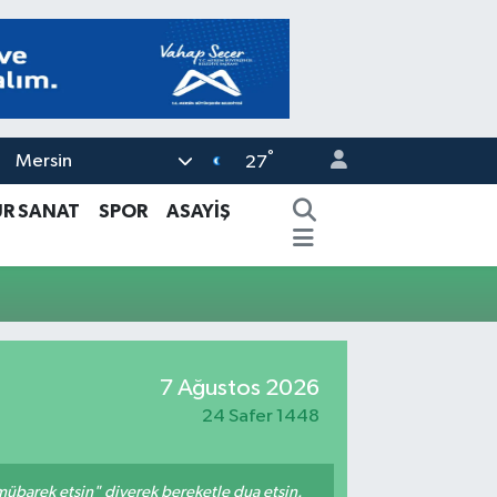
°
Mersin
27
ÜR SANAT
SPOR
ASAYİŞ
7 Ağustos 2026
24 Safer 1448
mübarek etsin" diyerek bereketle dua etsin.