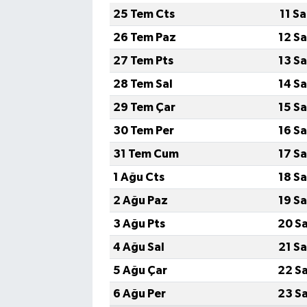
25 Tem Cts
11 S
26 Tem Paz
12 S
27 Tem Pts
13 S
28 Tem Sal
14 S
29 Tem Çar
15 S
30 Tem Per
16 S
31 Tem Cum
17 S
1 Ağu Cts
18 S
2 Ağu Paz
19 S
3 Ağu Pts
20 S
4 Ağu Sal
21 S
5 Ağu Çar
22 S
6 Ağu Per
23 S