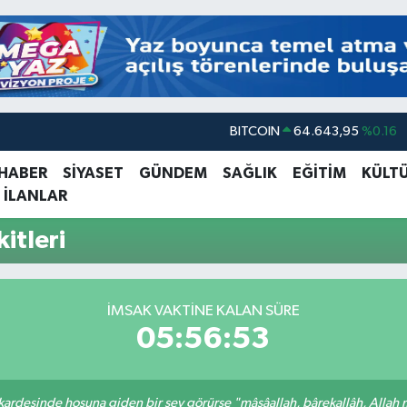
BITCOIN
64.643,95
%0.16
DOLAR
47,6704
%0
 HABER
SİYASET
GÜNDEM
SAĞLIK
EĞİTİM
KÜLT
 İLANLAR
EURO
55,0406
%-0.08
STERLİN
64,2143
%0
itleri
GRAM ALTIN
6500.87
%0.12
BİST100
13.799
%70
İMSAK VAKTINE KALAN SÜRE
05:56:53
 kardeşinde hoşuna giden bir şey görürse "mâşâallah, bârekallâh, Allah 