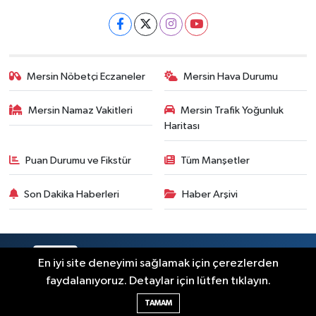
Mersin Nöbetçi Eczaneler
Mersin Hava Durumu
Mersin Namaz Vakitleri
Mersin Trafik Yoğunluk
Haritası
Puan Durumu ve Fikstür
Tüm Manşetler
Son Dakika Haberleri
Haber Arşivi
RSS
Copyright © 2025. Her hakkı saklıdır.
En iyi site deneyimi sağlamak için çerezlerden
faydalanıyoruz. Detaylar için lütfen tıklayın.
Haber Yazılımı:
TE Bilişim
TAMAM