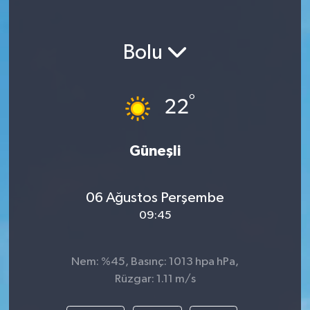
Bolu
°
22
Güneşli
06 Ağustos Perşembe
09:45
Nem: %45, Basınç: 1013 hpa hPa,
Rüzgar: 1.11 m/s