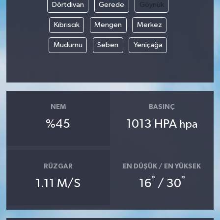
Dörtdivan
Gerede
Göynük
Kıbrıscık
Mengen
Merkez
Mudurnu
Seben
Yeniçağa
NEM
BASINÇ
%45
1013 HPA
hpa
RÜZGAR
EN DÜŞÜK / EN YÜKSEK
°
°
1.11 M/S
16
/ 30