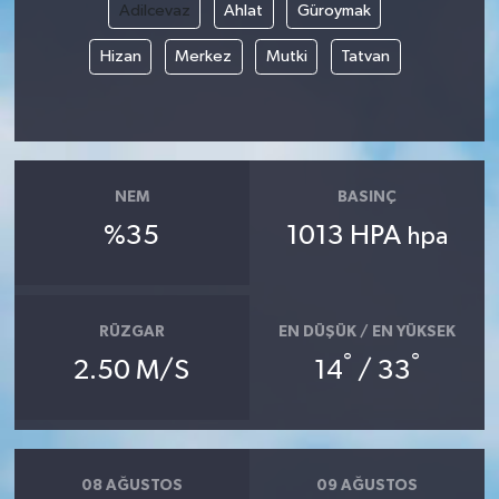
Adilcevaz
Ahlat
Güroymak
Hizan
Merkez
Mutki
Tatvan
NEM
BASINÇ
%35
1013 HPA
hpa
RÜZGAR
EN DÜŞÜK / EN YÜKSEK
°
°
2.50 M/S
14
/ 33
08 AĞUSTOS
09 AĞUSTOS