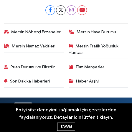
Mersin Nöbetçi Eczaneler
Mersin Hava Durumu
Mersin Namaz Vakitleri
Mersin Trafik Yoğunluk
Haritası
Puan Durumu ve Fikstür
Tüm Manşetler
Son Dakika Haberleri
Haber Arşivi
RSS
Copyright © 2025. Her hakkı saklıdır.
En iyi site deneyimi sağlamak için çerezlerden
faydalanıyoruz. Detaylar için lütfen tıklayın.
Haber Yazılımı:
TE Bilişim
TAMAM