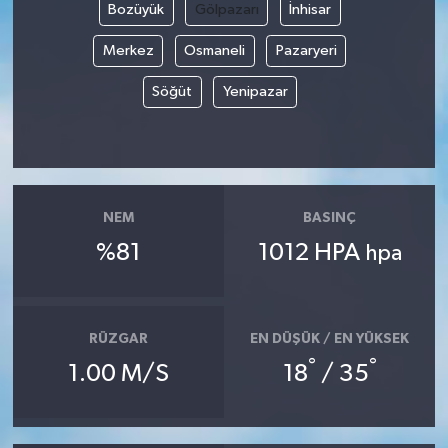
Bozüyük
Gölpazarı
İnhisar
Merkez
Osmaneli
Pazaryeri
Söğüt
Yenipazar
NEM
BASINÇ
%81
1012 HPA
hpa
RÜZGAR
EN DÜŞÜK / EN YÜKSEK
°
°
1.00 M/S
18
/ 35