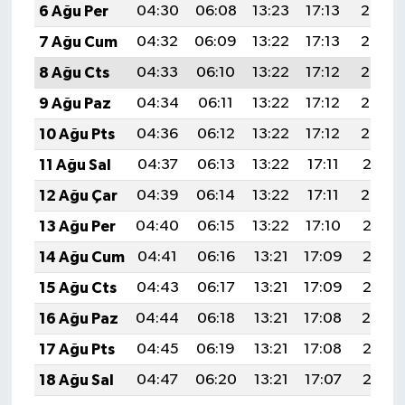
6 Ağu Per
04:30
06:08
13:23
17:13
20:27
7 Ağu Cum
04:32
06:09
13:22
17:13
20:26
8 Ağu Cts
04:33
06:10
13:22
17:12
20:25
9 Ağu Paz
04:34
06:11
13:22
17:12
20:23
10 Ağu Pts
04:36
06:12
13:22
17:12
20:22
11 Ağu Sal
04:37
06:13
13:22
17:11
20:21
12 Ağu Çar
04:39
06:14
13:22
17:11
20:20
13 Ağu Per
04:40
06:15
13:22
17:10
20:18
14 Ağu Cum
04:41
06:16
13:21
17:09
20:17
15 Ağu Cts
04:43
06:17
13:21
17:09
20:16
16 Ağu Paz
04:44
06:18
13:21
17:08
20:14
17 Ağu Pts
04:45
06:19
13:21
17:08
20:13
18 Ağu Sal
04:47
06:20
13:21
17:07
20:12