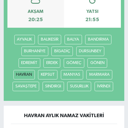
AKŞAM
YATSI
20:25
21:55
AYVALIK
BALIKESİR
BALYA
BANDIRMA
BURHANİYE
BİGADİÇ
DURSUNBEY
EDREMİT
ERDEK
GÖMEÇ
GÖNEN
HAVRAN
KEPSUT
MANYAS
MARMARA
SAVAŞTEPE
SINDIRGI
SUSURLUK
İVRİNDİ
HAVRAN AYLIK NAMAZ VAKITLERI