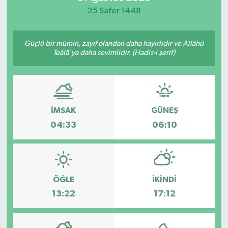
25 Safer 1448
Güçlü bir mümin, zayıf olandan daha hayırlıdır ve Allâhü
Teâlâ'ya daha sevimlidir. (Hadis-i şerif)
İMSAK
GÜNEŞ
04:33
06:10
ÖĞLE
İKINDI
13:22
17:12