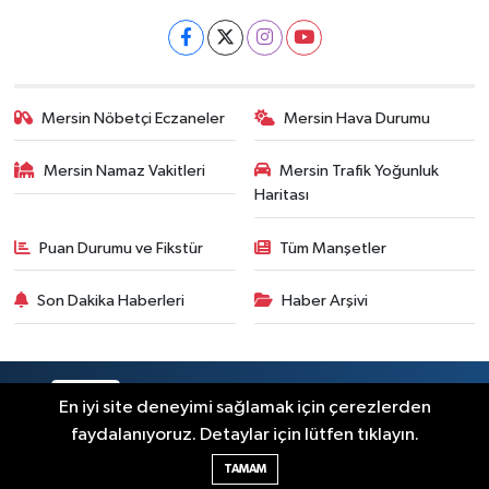
Mersin Nöbetçi Eczaneler
Mersin Hava Durumu
Mersin Namaz Vakitleri
Mersin Trafik Yoğunluk
Haritası
Puan Durumu ve Fikstür
Tüm Manşetler
Son Dakika Haberleri
Haber Arşivi
RSS
Copyright © 2025. Her hakkı saklıdır.
En iyi site deneyimi sağlamak için çerezlerden
faydalanıyoruz. Detaylar için lütfen tıklayın.
Haber Yazılımı:
TE Bilişim
TAMAM