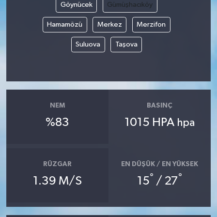
Göynücek
Gümüşhacıköy
Hamamözü
Merkez
Merzifon
Suluova
Taşova
NEM
BASINÇ
%83
1015 HPA
hpa
RÜZGAR
EN DÜŞÜK / EN YÜKSEK
°
°
1.39 M/S
15
/ 27