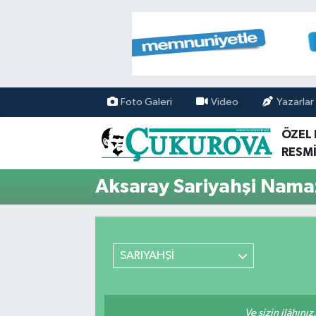
Mersin Nöbetçi Eczaneler
Mersin Hava Durumu
Foto Galeri
Video
Yazarlar
Mersin Namaz Vakitleri
ÖZEL
RESMİ
Mersin Trafik Yoğunluk Haritası
Aksaray Sariyahşi Namaz
Süper Lig Puan Durumu ve Fikstür
Tüm Manşetler
SARIYAHŞİ
Son Dakika Haberleri
Haber Arşivi
Ve sizin ilâhınız