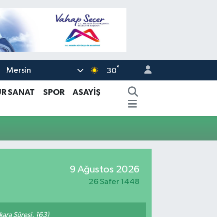
°
Mersin
30
ÜR SANAT
SPOR
ASAYİŞ
9 Ağustos 2026
26 Safer 1448
akara Sûresi, 163)