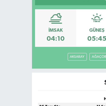
İMSAK
GÜNEŞ
04:10
05:4
AKSARAY
AĞAÇÖR