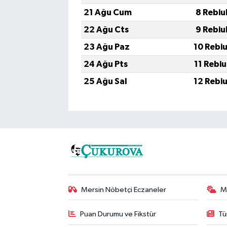
21 Ağu Cum
8 Rebiu
22 Ağu Cts
9 Rebiu
23 Ağu Paz
10 Rebi
24 Ağu Pts
11 Rebi
25 Ağu Sal
12 Rebi
Mersin Nöbetçi Eczaneler
M
Puan Durumu ve Fikstür
Tü