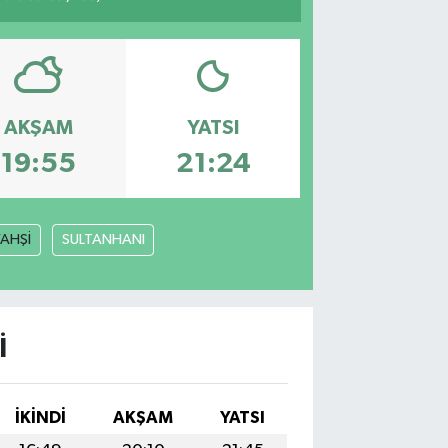
AKŞAM
YATSI
19:55
21:24
YAHŞİ
SULTANHANI
I
İKINDI
AKŞAM
YATSI