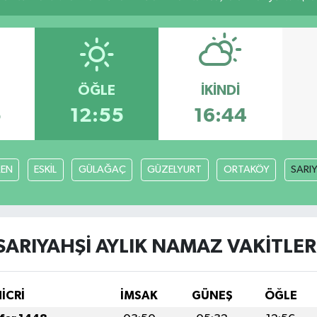
ÖĞLE
İKINDI
5
12:55
16:44
EN
ESKİL
GÜLAĞAÇ
GÜZELYURT
ORTAKÖY
SARI
SARIYAHŞİ AYLIK NAMAZ VAKITLER
HİCRİ
İMSAK
GÜNEŞ
ÖĞLE