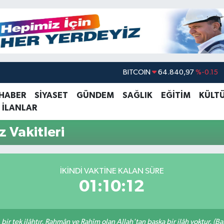
BITCOIN
64.840,97
%-0.15
DOLAR
47,7436
%0.18
 HABER
SİYASET
GÜNDEM
SAĞLIK
EĞİTİM
KÜLT
 İLANLAR
EURO
55,2510
%0.32
STERLİN
64,4811
%0.38
 Vakitleri
GRAM ALTIN
6660.55
%0
BİST100
13.779
%-14
İKINDI VAKTINE KALAN SÜRE
01:10:11
, bir tek ilâhtır. Rahmân ve Rahîm olan Allah'tan başka bir ilâh yoktur. (B