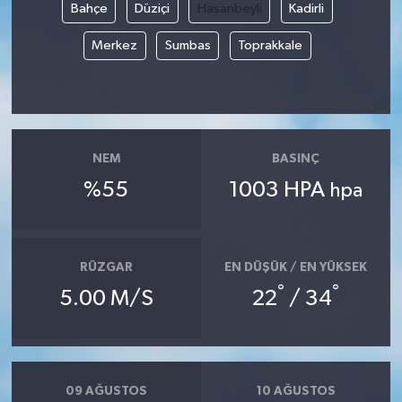
Bahçe
Düziçi
Hasanbeyli
Kadirli
Merkez
Sumbas
Toprakkale
NEM
BASINÇ
%55
1003 HPA
hpa
RÜZGAR
EN DÜŞÜK / EN YÜKSEK
°
°
5.00 M/S
22
/ 34
09 AĞUSTOS
10 AĞUSTOS