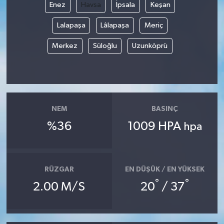
Enez
Havsa
İpsala
Keşan
Lalapaşa
Lâlapaşa
Meriç
Merkez
Süloğlu
Uzunköprü
NEM
BASINÇ
%36
1009 HPA
hpa
RÜZGAR
EN DÜŞÜK / EN YÜKSEK
°
°
2.00 M/S
20
/ 37