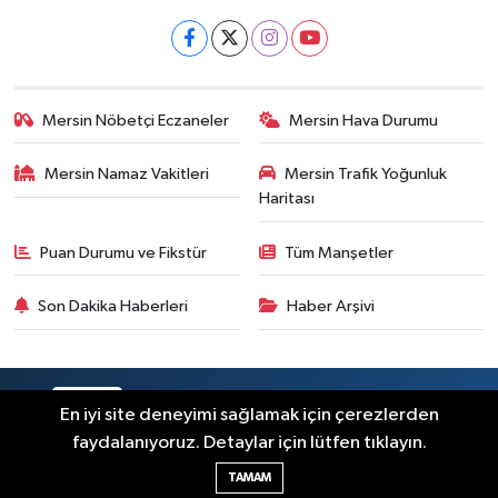
Mersin Nöbetçi Eczaneler
Mersin Hava Durumu
Mersin Namaz Vakitleri
Mersin Trafik Yoğunluk
Haritası
Puan Durumu ve Fikstür
Tüm Manşetler
Son Dakika Haberleri
Haber Arşivi
RSS
Copyright © 2025. Her hakkı saklıdır.
En iyi site deneyimi sağlamak için çerezlerden
faydalanıyoruz. Detaylar için lütfen tıklayın.
Haber Yazılımı:
TE Bilişim
TAMAM