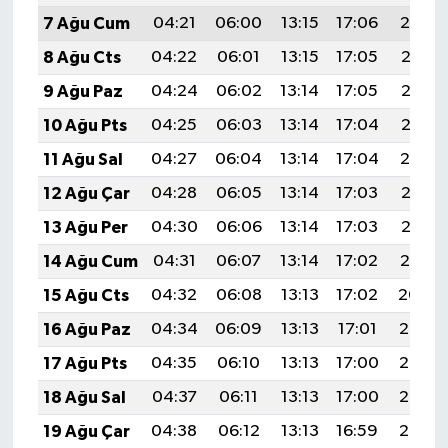
7 Ağu Cum
04:21
06:00
13:15
17:06
20:19
8 Ağu Cts
04:22
06:01
13:15
17:05
20:18
9 Ağu Paz
04:24
06:02
13:14
17:05
20:17
10 Ağu Pts
04:25
06:03
13:14
17:04
20:16
11 Ağu Sal
04:27
06:04
13:14
17:04
20:14
12 Ağu Çar
04:28
06:05
13:14
17:03
20:13
13 Ağu Per
04:30
06:06
13:14
17:03
20:12
14 Ağu Cum
04:31
06:07
13:14
17:02
20:10
15 Ağu Cts
04:32
06:08
13:13
17:02
20:09
16 Ağu Paz
04:34
06:09
13:13
17:01
20:08
17 Ağu Pts
04:35
06:10
13:13
17:00
20:06
18 Ağu Sal
04:37
06:11
13:13
17:00
20:05
19 Ağu Çar
04:38
06:12
13:13
16:59
20:03