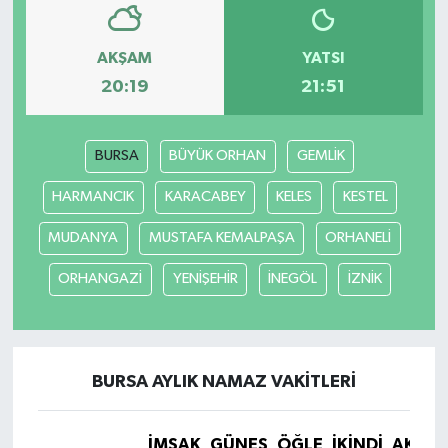
AKŞAM
YATSI
20:19
21:51
BURSA
BÜYÜK ORHAN
GEMLİK
HARMANCIK
KARACABEY
KELES
KESTEL
MUDANYA
MUSTAFA KEMALPAŞA
ORHANELİ
ORHANGAZİ
YENİŞEHİR
İNEGÖL
İZNİK
BURSA AYLIK NAMAZ VAKITLERI
İMSAK
GÜNEŞ
ÖĞLE
İKINDI
AKŞA