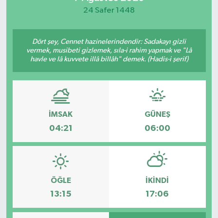
24 Safer 1448
Dört şey, Cennet hazinelerindendir: Sadakayı gizli
vermek, musibeti gizlemek, sıla-i rahim yapmak ve "Lâ
havle ve lâ kuvvete illâ billâh" demek. (Hadis-i şerif)
İMSAK
GÜNEŞ
04:21
06:00
ÖĞLE
İKINDI
13:15
17:06