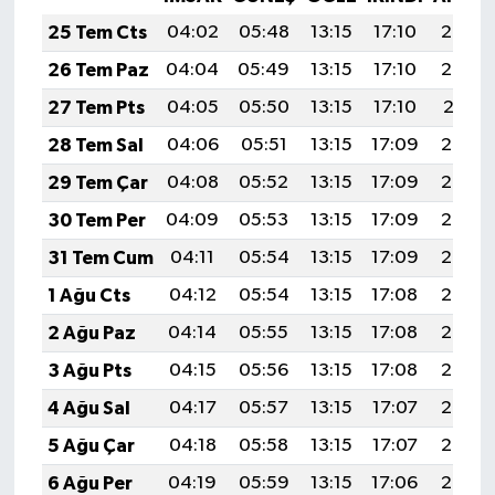
25 Tem Cts
04:02
05:48
13:15
17:10
20:33
26 Tem Paz
04:04
05:49
13:15
17:10
20:32
27 Tem Pts
04:05
05:50
13:15
17:10
20:31
28 Tem Sal
04:06
05:51
13:15
17:09
20:30
29 Tem Çar
04:08
05:52
13:15
17:09
20:29
30 Tem Per
04:09
05:53
13:15
17:09
20:28
31 Tem Cum
04:11
05:54
13:15
17:09
20:27
1 Ağu Cts
04:12
05:54
13:15
17:08
20:26
2 Ağu Paz
04:14
05:55
13:15
17:08
20:25
3 Ağu Pts
04:15
05:56
13:15
17:08
20:24
4 Ağu Sal
04:17
05:57
13:15
17:07
20:23
5 Ağu Çar
04:18
05:58
13:15
17:07
20:22
6 Ağu Per
04:19
05:59
13:15
17:06
20:20