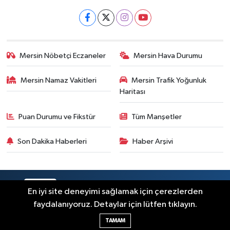
Mersin Nöbetçi Eczaneler
Mersin Hava Durumu
Mersin Namaz Vakitleri
Mersin Trafik Yoğunluk
Haritası
Puan Durumu ve Fikstür
Tüm Manşetler
Son Dakika Haberleri
Haber Arşivi
RSS
Copyright © 2025. Her hakkı saklıdır.
En iyi site deneyimi sağlamak için çerezlerden
faydalanıyoruz. Detaylar için lütfen tıklayın.
Haber Yazılımı:
TE Bilişim
TAMAM