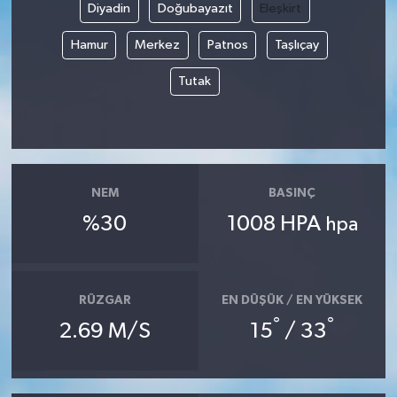
Diyadin
Doğubayazıt
Eleşkirt
Hamur
Merkez
Patnos
Taşlıçay
Tutak
NEM
BASINÇ
%30
1008 HPA
hpa
RÜZGAR
EN DÜŞÜK / EN YÜKSEK
°
°
2.69 M/S
15
/ 33