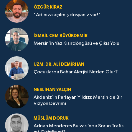
ÖZGÜR KIRAZ
"Adınıza açılmış dosyanız var!"
İSMAIL CEM BÜYÜKDEMIR
Mersin’in Yaz Kısırdöngüsü ve Çıkış Yolu
UZM. DR. ALI DEMİRHAN
Çocuklarda Bahar Alerjisi Neden Olur?
NESLIHAN YALÇIN
Akdeniz’in Parlayan Yıldızı: Mersin’de Bir
Vizyon Devrimi
MÜSLÜM DORUK
Adnan Menderes Bulvarı’nda Sorun Trafik