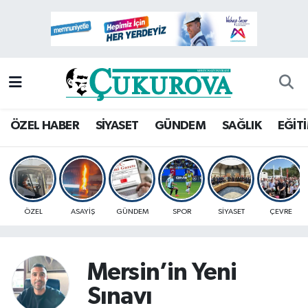
Mersin Nöbetçi Eczaneler
Mersin Hava Durumu
Mersin Namaz Vakitleri
ÖZEL HABER
SİYASET
GÜNDEM
SAĞLIK
EĞİT
Mersin Trafik Yoğunluk Haritası
Süper Lig Puan Durumu ve Fikstür
ÖZEL
ASAYİŞ
GÜNDEM
SPOR
SİYASET
ÇEVRE
Tüm Manşetler
Son Dakika Haberleri
Mersin’in Yeni
Sınavı
Haber Arşivi