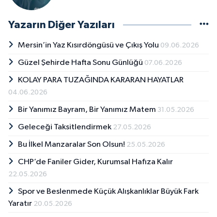
Yazarın Diğer Yazıları
Mersin’in Yaz Kısırdöngüsü ve Çıkış Yolu
09.06.2026
Güzel Şehirde Hafta Sonu Günlüğü
07.06.2026
KOLAY PARA TUZAĞINDA KARARAN HAYATLAR
04.06.2026
Bir Yanımız Bayram, Bir Yanımız Matem
31.05.2026
Geleceği Taksitlendirmek
27.05.2026
Bu İlkel Manzaralar Son Olsun!
25.05.2026
CHP’de Faniler Gider, Kurumsal Hafıza Kalır
22.05.2026
Spor ve Beslenmede Küçük Alışkanlıklar Büyük Fark
Yaratır
20.05.2026