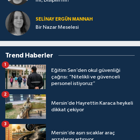
mi, Disiplin mi?
SELINAY ERGÜN MANNAH
Bir Nazar Meselesi
Trend Haberler
1
Eğitim Sen’den okul güvenliği
çağrısı: “Nitelikli ve güvenceli
personel istiyoruz”
2
Mersin’de Hayrettin Karaca heykeli
dikkat çekiyor
3
Mersin’de aşırı sıcaklar araç
arızalarını artırıyor