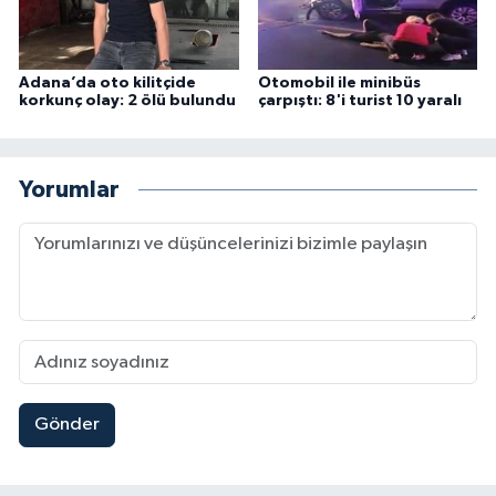
Adana’da oto kilitçide
Otomobil ile minibüs
korkunç olay: 2 ölü bulundu
çarpıştı: 8'i turist 10 yaralı
Yorumlar
Gönder