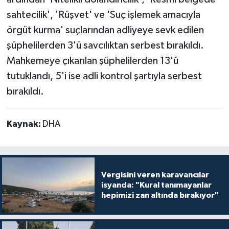
sahtecilik', 'Rüşvet' ve 'Suç işlemek amacıyla
örgüt kurma' suçlarından adliyeye sevk edilen
şüphelilerden 3'ü savcılıktan serbest bırakıldı.
Mahkemeye çıkarılan şüphelilerden 13'ü
tutuklandı, 5'i ise adli kontrol şartıyla serbest
bırakıldı.
Kaynak:
DHA
Vergisini veren karavancılar
isyanda: "Kural tanımayanlar
hepimizi zan altında bırakıyor"