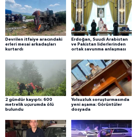
Devrilen itfaiye aracındaki
Erdoğan, Suudi Arabistan
erleri mesai arkadaşları
ve Pakistan liderlerinden
kurtardı
ortak savunma anlaşması
2 gündür kayıptı: 600
Yolsuzluk soruşturmasında
metrelik uçurumda ölü
yeni aşama: Görüntüler
bulundu
dosyada