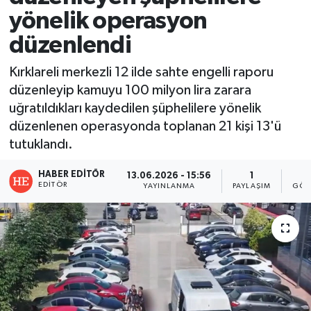
yönelik operasyon
düzenlendi
Kırklareli merkezli 12 ilde sahte engelli raporu
düzenleyip kamuyu 100 milyon lira zarara
uğratıldıkları kaydedilen şüphelilere yönelik
düzenlenen operasyonda toplanan 21 kişi 13'ü
tutuklandı.
HABER EDITÖR
13.06.2026 - 15:56
1
EDITÖR
YAYINLANMA
PAYLAŞIM
GÖS