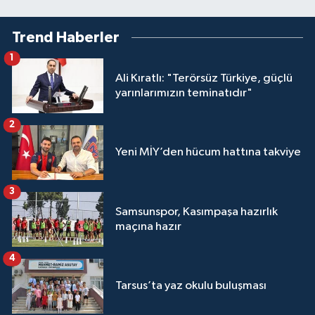
Trend Haberler
1
Ali Kıratlı: "Terörsüz Türkiye, güçlü
yarınlarımızın teminatıdır"
2
Yeni MİY’den hücum hattına takviye
3
Samsunspor, Kasımpaşa hazırlık
maçına hazır
4
Tarsus’ta yaz okulu buluşması