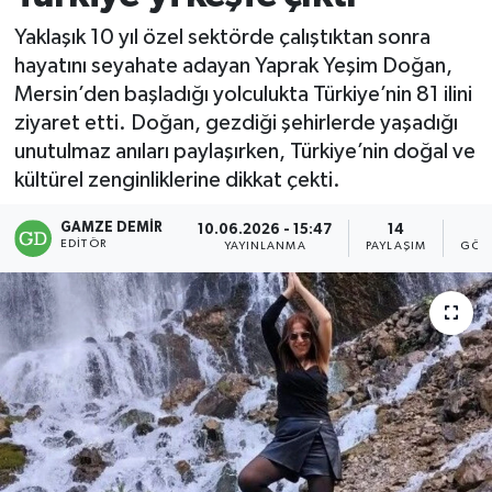
Yaklaşık 10 yıl özel sektörde çalıştıktan sonra
hayatını seyahate adayan Yaprak Yeşim Doğan,
Mersin’den başladığı yolculukta Türkiye’nin 81 ilini
ziyaret etti. Doğan, gezdiği şehirlerde yaşadığı
unutulmaz anıları paylaşırken, Türkiye’nin doğal ve
kültürel zenginliklerine dikkat çekti.
GAMZE DEMIR
10.06.2026 - 15:47
14
9
EDITÖR
YAYINLANMA
PAYLAŞIM
GÖS