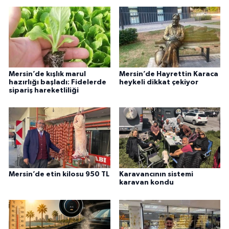
Mersin’de kışlık marul
Mersin’de Hayrettin Karaca
hazırlığı başladı: Fidelerde
heykeli dikkat çekiyor
sipariş hareketliliği
Mersin’de etin kilosu 950 TL
Karavancının sistemi
karavan kondu