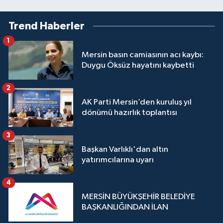
Trend Haberler
1
Mersin basın camiasının acı kaybı:
Duygu Öksüz hayatını kaybetti
2
AK Parti Mersin’den kuruluş yıl
dönümü hazırlık toplantısı
3
Başkan Varlıklı'dan altın
yatırımcılarına uyarı
4
MERSİN BÜYÜKŞEHİR BELEDİYE
BAŞKANLIĞINDAN İLAN