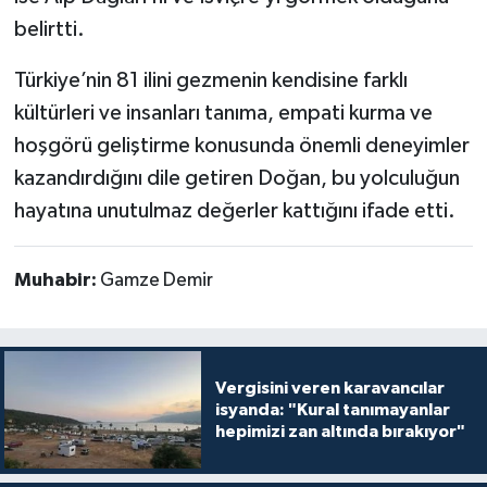
belirtti.
Türkiye’nin 81 ilini gezmenin kendisine farklı
kültürleri ve insanları tanıma, empati kurma ve
hoşgörü geliştirme konusunda önemli deneyimler
kazandırdığını dile getiren Doğan, bu yolculuğun
hayatına unutulmaz değerler kattığını ifade etti.
Muhabir:
Gamze Demir
Vergisini veren karavancılar
isyanda: "Kural tanımayanlar
hepimizi zan altında bırakıyor"