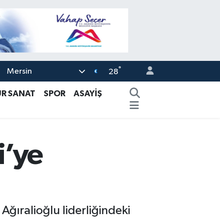
°
Mersin
28
ÜR SANAT
SPOR
ASAYİŞ
i’ye
Ağıralioğlu liderliğindeki