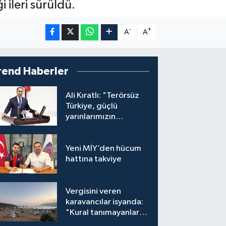
 ileri sürüldü.
-
+
A
A
rend Haberler
Ali Kıratlı: "Terörsüz
Türkiye, güçlü
yarınlarımızın
teminatıdır"
Yeni MİY’den hücum
hattına takviye
Vergisini veren
karavancılar isyanda:
"Kural tanımayanlar
hepimizi zan altında