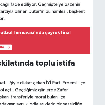
cağı ifade ediliyor. Geçmişte yelpazenin
tarzıyla bilinen Dutar'ın bu hamlesi, başkent
or.
utbol Turnuvası’nda çeyrek final
üle
şkilatında toplu istifa
iliğiyle dikkat çeken İYİ Parti Erdemli ilçe
yol açtı. Geçtiğimiz günlerde Zafer
aşkanı transferiyle moral bulan ilçe
yının ayrılık iddiaları derin bir sessizliğe