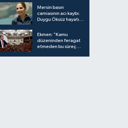
bırakıyor"
Mersin basın
camiasının acı kaybı:
Duygu Öksüz hayatını
kaybetti
Ekmen: "Kamu
düzeninden feragat
etmeden bu süreç
meşrudur"