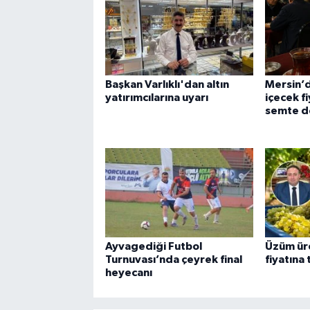
Başkan Varlıklı'dan altın
Mersin’
yatırımcılarına uyarı
içecek f
semte d
Ayvagediği Futbol
Üzüm üret
Turnuvası’nda çeyrek final
fiyatına 
heyecanı