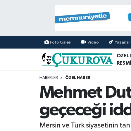
Mersin Nöbetçi Eczaneler
Mersin Hava Durumu
Foto Galeri
Video
Yazarlar
Mersin Namaz Vakitleri
ÖZEL
RESMİ
Mersin Trafik Yoğunluk Haritası
HABERLER
ÖZEL HABER
Süper Lig Puan Durumu ve Fikstür
Mehmet Duta
Tüm Manşetler
geçeceği idd
Son Dakika Haberleri
Mersin ve Türk siyasetinin ta
Haber Arşivi