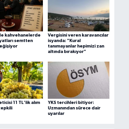
de kahvehanelerde
Vergisini veren karavancılar
iyatları semtten
isyanda: "Kural
eğişiyor
tanımayanlar hepimizi zan
altında bırakıyor"
icisi 11 TL'lik alım
YKS tercihleri bitiyor:
tepkili
Uzmanından sürece dair
uyarılar