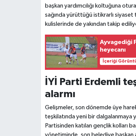
başkan yardımcılığı koltuğuna otura
sağında yürüttüğü istikrarlı siyaset 
kulislerinde de yakından takip ediliy
Ayvagediği F
heyecanı
İçeriği Görünt
İYİ Parti Erdemli te
alarmı
Gelişmeler, son dönemde üye hareketl
teşkilatında yeni bir dalgalanmaya 
Partisinden katılan gençlik kolları b
yönetiminde, son belediye başkan ada