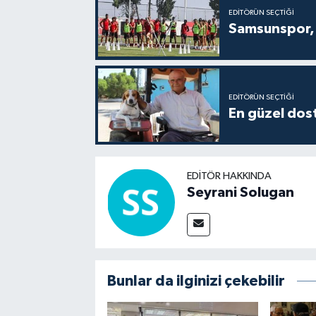
EDITÖRÜN SEÇTIĞI
Samsunspor, 
EDITÖRÜN SEÇTIĞI
En güzel dost
EDITÖR HAKKINDA
Seyrani Solugan
Bunlar da ilginizi çekebilir