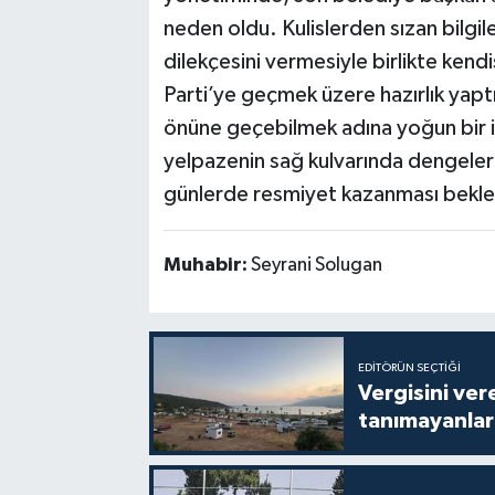
neden oldu. Kulislerden sızan bilgi
dilekçesini vermesiyle birlikte kendi
Parti’ye geçmek üzere hazırlık yaptığ
önüne geçebilmek adına yoğun bir ikn
yelpazenin sağ kulvarında dengeler
günlerde resmiyet kazanması bekle
Muhabir:
Seyrani Solugan
EDITÖRÜN SEÇTIĞI
Vergisini ver
tanımayanlar 