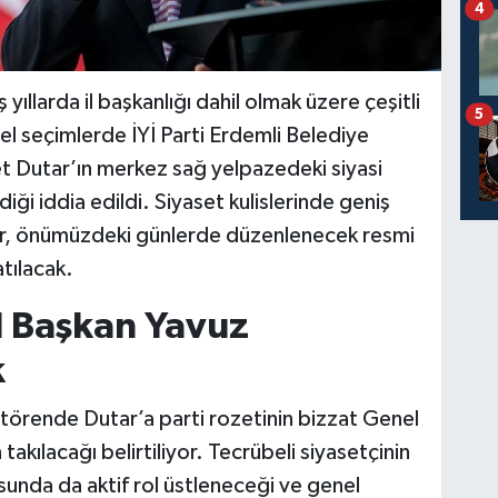
4
yıllarda il başkanlığı dahil olmak üzere çeşitli
5
l seçimlerde İYİ Parti Erdemli Belediye
 Dutar’ın merkez sağ yelpazedeki siyasi
i iddia edildi. Siyaset kulislerinde geniş
tar, önümüzdeki günlerde düzenlenecek resmi
atılacak.
l Başkan Yavuz
k
örende Dutar’a parti rozetinin bizzat Genel
akılacağı belirtiliyor. Tecrübeli siyasetçinin
sunda da aktif rol üstleneceği ve genel