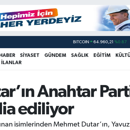
BITCOIN
64.960,21
%0.87
DOLAR
47,7436
%0.18
 HABER
SİYASET
GÜNDEM
SAĞLIK
EĞİTİM
KÜLT
EURO
55,2510
%0.32
 İLANLAR
STERLİN
64,4811
%0.38
GRAM ALTIN
6648.99
%2.59
r’ın Anahtar Part
BİST100
13.773
%-19
ia ediliyor
nınan isimlerinden Mehmet Dutar’ın, Yavuz 