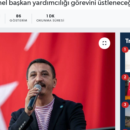
el başkan yardımcılığı görevini üstleneceği
1
86
1 DK
GÖSTERIM
OKUNMA SÜRESI
T
1
2
3