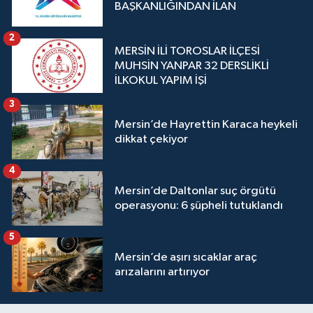
BAŞKANLIĞINDAN İLAN
2
MERSİN İLİ TOROSLAR İLÇESİ
MUHSİN YANPAR 32 DERSLİKLİ
İLKOKUL YAPIM İŞİ
3
Mersin’de Hayrettin Karaca heykeli
dikkat çekiyor
4
Mersin’de Daltonlar suç örgütü
operasyonu: 6 şüpheli tutuklandı
5
Mersin’de aşırı sıcaklar araç
arızalarını artırıyor