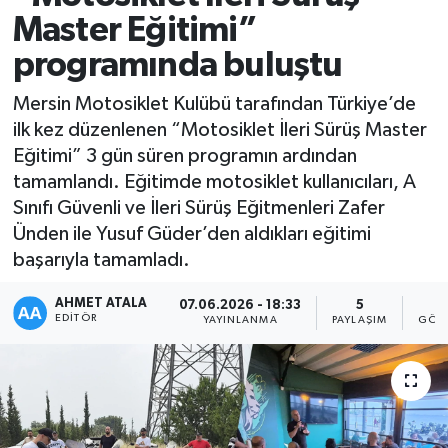
Master Eğitimi”
programında buluştu
Mersin Motosiklet Kulübü tarafından Türkiye’de
ilk kez düzenlenen “Motosiklet İleri Sürüş Master
Eğitimi” 3 gün süren programın ardından
tamamlandı. Eğitimde motosiklet kullanıcıları, A
Sınıfı Güvenli ve İleri Sürüş Eğitmenleri Zafer
Ünden ile Yusuf Güder’den aldıkları eğitimi
başarıyla tamamladı.
AHMET ATALA
07.06.2026 - 18:33
5
5
EDITÖR
YAYINLANMA
PAYLAŞIM
GÖST