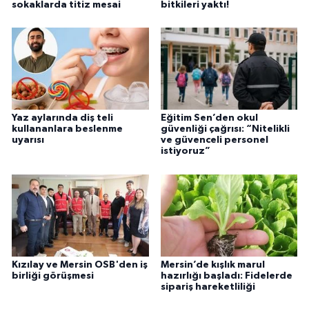
sokaklarda titiz mesai
bitkileri yaktı!
Yaz aylarında diş teli
Eğitim Sen’den okul
kullananlara beslenme
güvenliği çağrısı: “Nitelikli
uyarısı
ve güvenceli personel
istiyoruz”
Kızılay ve Mersin OSB'den iş
Mersin’de kışlık marul
birliği görüşmesi
hazırlığı başladı: Fidelerde
sipariş hareketliliği