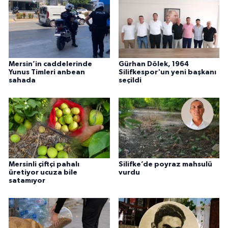
Mersin’in caddelerinde
Gürhan Dölek, 1964
Yunus Timleri anbean
Silifkespor'un yeni başkanı
sahada
seçildi
Mersinli çiftçi pahalı
Silifke’de poyraz mahsulü
üretiyor ucuza bile
vurdu
satamıyor