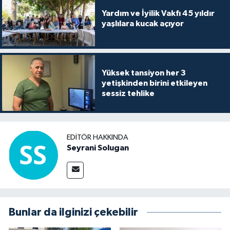
Yardım ve İyilik Vakfı 45 yıldır
yaşlılara kucak açıyor
Yüksek tansiyon her 3
yetişkinden birini etkileyen
sessiz tehlike
EDITÖR HAKKINDA
Seyrani Solugan
Bunlar da ilginizi çekebilir