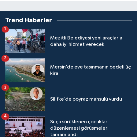
Trend Haberler
1
Mezitli Belediyesi yeni araçlarla
daha iyi hizmet verecek
2
Mersin’de eve taşınmanın bedeli üç
kira
3
Silifke’de poyraz mahsulü vurdu
4
Suça sürüklenen çocuklar
düzenlemesi görüşmeleri
tamamlandı