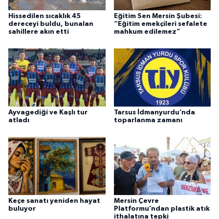
Hissedilen sıcaklık 45
Eğitim Sen Mersin Şubesi:
dereceyi buldu, bunalan
“Eğitim emekçileri sefalete
sahillere akın etti
mahkum edilemez”
Ayvagediği ve Kaşlı tur
Tarsus İdmanyurdu’nda
atladı
toparlanma zamanı
Keçe sanatı yeniden hayat
Mersin Çevre
buluyor
Platformu’ndan plastik atık
ithalatına tepki