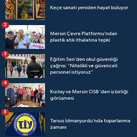
Keçe sanatı yeniden hayat buluyor
2
Mersin Çevre Platformu’ndan
plastik atık ithalatına tepki
3
Eğitim Sen’den okul güvenliği
çağrısı: “Nitelikli ve güvenceli
personel istiyoruz”
4
Kızılay ve Mersin OSB'den iş birliği
görüşmesi
5
Tarsus İdmanyurdu’nda toparlanma
zamanı