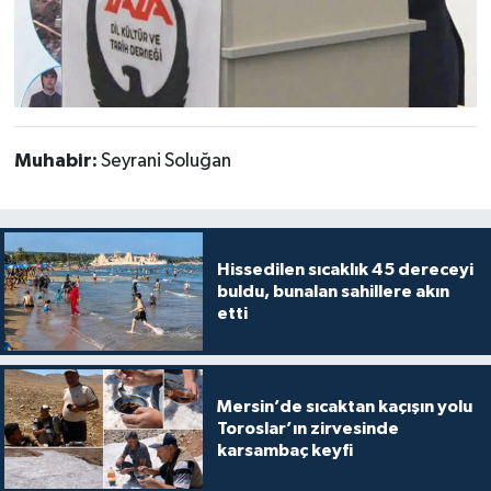
Muhabir:
Seyrani Soluğan
Hissedilen sıcaklık 45 dereceyi
buldu, bunalan sahillere akın
etti
Mersin’de sıcaktan kaçışın yolu
Toroslar’ın zirvesinde
karsambaç keyfi