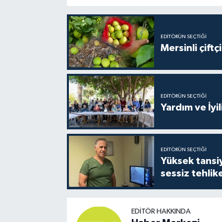
EDITÖRÜN SEÇTIĞI
Mersinli çift
EDITÖRÜN SEÇTIĞI
Yardım ve İyil
EDITÖRÜN SEÇTIĞI
Yüksek tansiy
sessiz tehlik
EDITÖR HAKKINDA