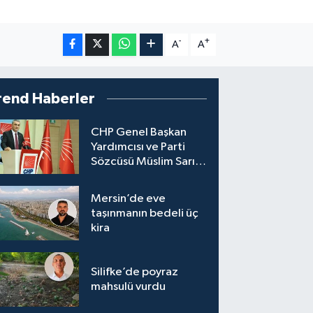
-
+
A
A
rend Haberler
CHP Genel Başkan
Yardımcısı ve Parti
Sözcüsü Müslim Sarı,
8 ile yeni il başkanı
atandığını söyledi.
Mersin’de eve
taşınmanın bedeli üç
kira
Silifke’de poyraz
mahsulü vurdu