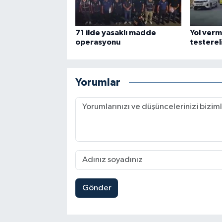
71 ilde yasaklı madde
Yol verm
operasyonu
testerel
Yorumlar
Gönder