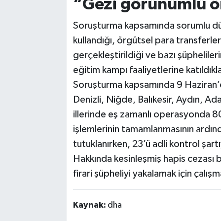
“Gezi görünümlü ö
Soruşturma kapsamında sorumlu düz
kullandığı, örgütsel para transferle
gerçekleştirildiği ve bazı şüphelile
eğitim kampı faaliyetlerine katıldıkla
Soruşturma kapsamında 9 Haziran’d
Denizli, Niğde, Balıkesir, Aydın, Ad
illerinde eş zamanlı operasyonda 80
işlemlerinin tamamlanmasının ardınd
tutuklanırken, 23’ü adli kontrol şar
Hakkında kesinleşmiş hapis cezası b
firari şüpheliyi yakalamak için çalı
Kaynak:
dha