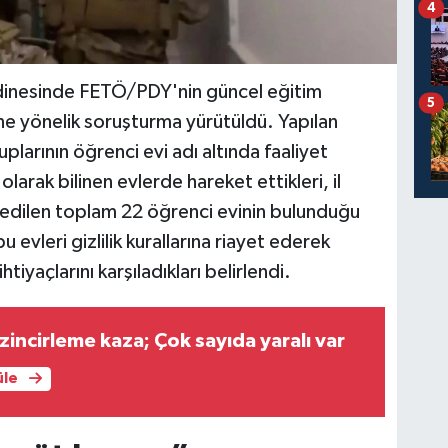
4
rdinesinde FETÖ/PDY'nin güncel eğitim
5
ine yönelik soruşturma yürütüldü. Yapılan
larının öğrenci evi adı altında faaliyet
arak bilinen evlerde hareket ettikleri, il
 edilen toplam 22 öğrenci evinin bulunduğu
u evleri gizlilik kurallarına riayet ederek
htiyaçlarını karşıladıkları belirlendi.
zincirleme kaza; Çok sayıda yaralı var
üle