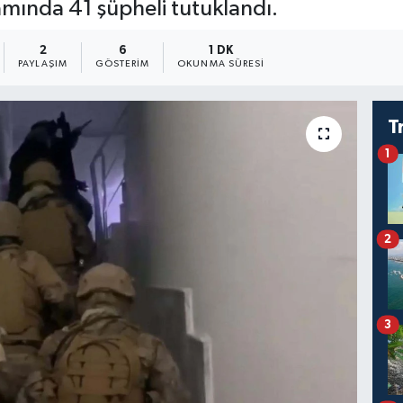
ında 41 şüpheli tutuklandı.
2
6
1 DK
PAYLAŞIM
GÖSTERIM
OKUNMA SÜRESI
T
1
2
3