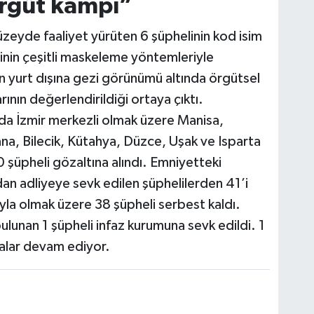
rgüt kampı”
eyde faaliyet yürüten 6 şüphelinin kod isim
rinin çeşitli maskeleme yöntemleriyle
rin yurt dışına gezi görünümü altında örgütsel
rının değerlendirildiği ortaya çıktı.
a İzmir merkezli olmak üzere Manisa,
ana, Bilecik, Kütahya, Düzce, Uşak ve Isparta
 şüpheli gözaltına alındı. Emniyetteki
an adliyeye sevk edilen şüphelilerden 41’i
tıyla olmak üzere 38 şüpheli serbest kaldı.
ulunan 1 şüpheli infaz kurumuna sevk edildi. 1
şmalar devam ediyor.