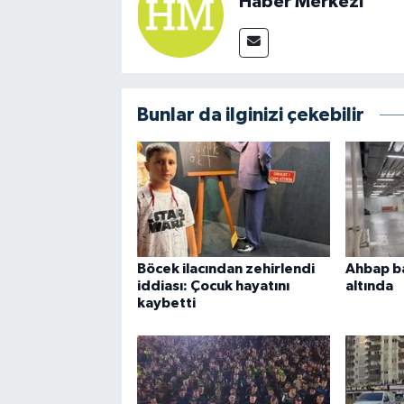
Haber Merkezi
Bunlar da ilginizi çekebilir
Böcek ilacından zehirlendi
Ahbap b
iddiası: Çocuk hayatını
altında
kaybetti