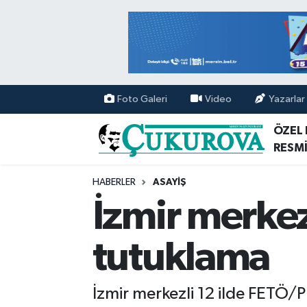
Mersin Nöbetçi Eczaneler
Mersin Hava Durumu
Foto Galeri
Video
Yazarlar
Mersin Namaz Vakitleri
ÖZEL
RESMİ
Mersin Trafik Yoğunluk Haritası
HABERLER
ASAYİŞ
Süper Lig Puan Durumu ve Fikstür
İzmir merke
Tüm Manşetler
tutuklama
Son Dakika Haberleri
İzmir merkezli 12 ilde FETÖ/P
Haber Arşivi