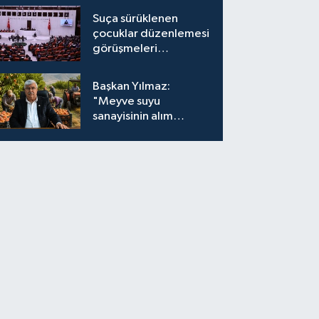
Suça sürüklenen
çocuklar düzenlemesi
görüşmeleri
tamamlandı
Başkan Yılmaz:
"Meyve suyu
sanayisinin alım
fiyatları yeniden
değerlendirilmeli''