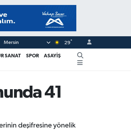
°
Mersin
29
ÜR SANAT
SPOR
ASAYİŞ
nunda 41
rinin deşifresine yönelik