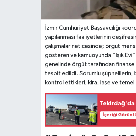
İzmir Cumhuriyet Başsavcılığı koo
yapılanması faaliyetlerinin deşifres
çalışmalar neticesinde; örgüt mensup
gösteren ve kamuoyunda “Işık Evi” ol
genelinde örgüt tarafından finanse
tespit edildi. Sorumlu şüphelilerin, b
kontrol ettikleri, kira, iaşe ve temel i
Tekirdağ'da 
İçeriği Görünt