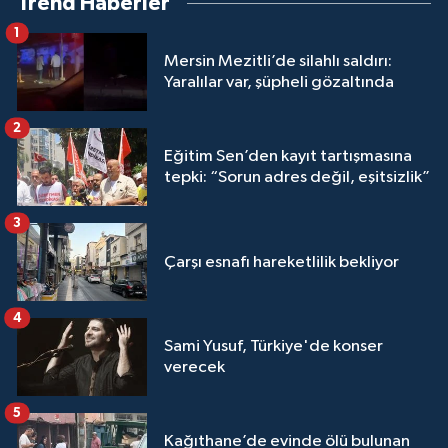
Trend Haberler
1
Mersin Mezitli’de silahlı saldırı:
Yaralılar var, şüpheli gözaltında
2
Eğitim Sen’den kayıt tartışmasına
tepki: “Sorun adres değil, eşitsizlik”
3
Çarşı esnafı hareketlilik bekliyor
4
Sami Yusuf, Türkiye'de konser
verecek
5
Kağıthane’de evinde ölü bulunan