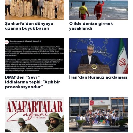
Şanlıurfa’dan dünyaya
O ilde denize girmek
uzanan büyük başarı
yasaklandı
DMM’den “Sevr”
İran'dan Hürmüz açıklaması
iddialarına tepki: “Açık bir
provokasyondur”