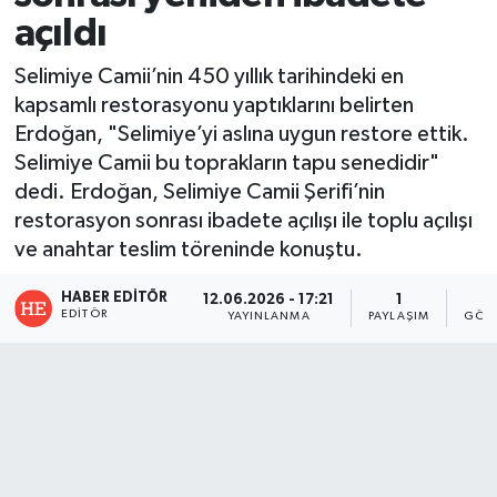
açıldı
Selimiye Camii’nin 450 yıllık tarihindeki en
kapsamlı restorasyonu yaptıklarını belirten
Erdoğan, "Selimiye’yi aslına uygun restore ettik.
Selimiye Camii bu toprakların tapu senedidir"
dedi. Erdoğan, Selimiye Camii Şerifi’nin
restorasyon sonrası ibadete açılışı ile toplu açılışı
ve anahtar teslim töreninde konuştu.
HABER EDITÖR
12.06.2026 - 17:21
1
3
EDITÖR
YAYINLANMA
PAYLAŞIM
GÖST