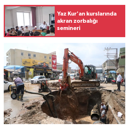
Yaz Kur'an kurslarında
akran zorbalığı
semineri