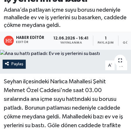
Adana’da patlayan içme suyu borusu nedeniyle
mahallede ev ve iş yerlerini su basarken, caddede
çökme meydana geldi.
HABER EDITÖR
12.06.2026 - 16:41
1
EDITÖR
YAYINLANMA
PAYLAŞIM
GÖS
Paylaş
-
+
A
A
Seyhan ilçesindeki Narlıca Mahallesi Şehit
Mehmet Özel Caddesi'nde saat 03.00
sıralarında ana içme suyu hattındaki su borusu
patladı. Borunun patlaması nedeniyle caddede
çökme meydana geldi. Mahalledeki bazı ev ve iş
yerlerini su bastı. Göle dönen caddede trafikte