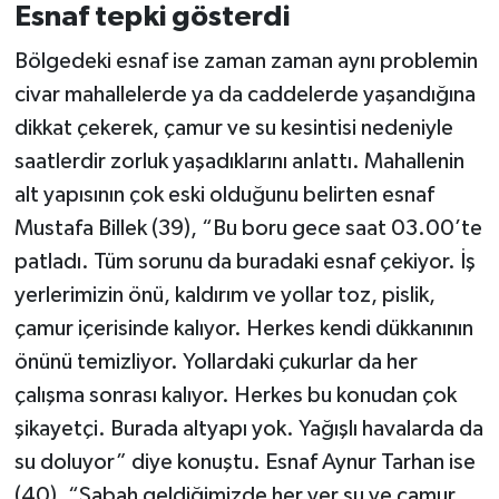
Esnaf tepki gösterdi
Bölgedeki esnaf ise zaman zaman aynı problemin
civar mahallelerde ya da caddelerde yaşandığına
dikkat çekerek, çamur ve su kesintisi nedeniyle
saatlerdir zorluk yaşadıklarını anlattı. Mahallenin
alt yapısının çok eski olduğunu belirten esnaf
Mustafa Billek (39), “Bu boru gece saat 03.00’te
patladı. Tüm sorunu da buradaki esnaf çekiyor. İş
yerlerimizin önü, kaldırım ve yollar toz, pislik,
çamur içerisinde kalıyor. Herkes kendi dükkanının
önünü temizliyor. Yollardaki çukurlar da her
çalışma sonrası kalıyor. Herkes bu konudan çok
şikayetçi. Burada altyapı yok. Yağışlı havalarda da
su doluyor” diye konuştu. Esnaf Aynur Tarhan ise
(40), “Sabah geldiğimizde her yer su ve çamur