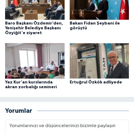
Baro Başkanı Özdemir’den,
Bakan Fidan Şeybani ile
Yenişehir Belediye Başkanı
görüştü
Özyiğit'e ziyaret
Yaz Kur'an kurslarında
Ertuğrul Özkök adliyede
akran zorbalığı semineri
Yorumlar