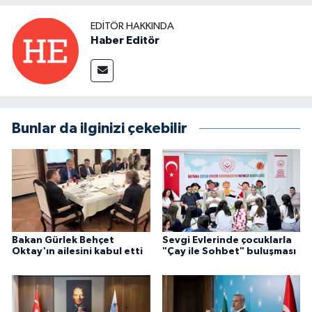
EDITÖR HAKKINDA
Haber Editör
Bunlar da ilginizi çekebilir
Bakan Gürlek Behçet
Sevgi Evlerinde çocuklarla
Oktay'ın ailesini kabul etti
"Çay ile Sohbet" buluşması