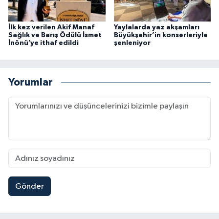
İlk kez verilen Akif Manaf
Yaylalarda yaz akşamları
Sağlık ve Barış Ödülü İsmet
Büyükşehir’in konserleriyle
İnönü’ye ithaf edildi
şenleniyor
Yorumlar
Gönder