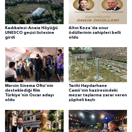
Kadıkalesi-Anaia Höyüğü
Altın Koza'da onur
UNESCO geçici listesine
ödüllerinin sahipleri belli
girdi
oldu
Mersin Sinema Ofisi'nin
Tarihi Haydarhane
desteklediği film
Camii'nin haziresindeki
Türkiye'nin Oscar adayı
mezar taşlarına zarar veren
oldu
şüpheli kaçtı