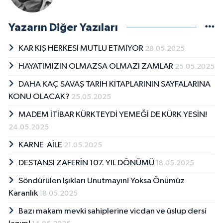
Yazarın Diğer Yazıları
KAR KIŞ HERKESİ MUTLU ETMİYOR
28.05.2025
HAYATIMIZIN OLMAZSA OLMAZI ZAMLAR
25.05.2025
DAHA KAÇ SAVAŞ TARİH KİTAPLARININ SAYFALARINA
KONU OLACAK?
25.05.2025
MADEM İTİBAR KÜRKTEYDİ YEMEĞİ DE KÜRK YESİN!
24.05.2025
KARNE  AİLE
21.05.2025
DESTANSI ZAFERİN 107. YIL DÖNÜMÜ
18.05.2025
Söndürülen Işıkları Unutmayın! Yoksa Önümüz
Karanlık
18.05.2025
Bazı makam mevki sahiplerine vicdan ve üslup dersi