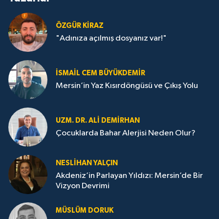
ÖZGÜR KIRAZ
"Adınıza açılmış dosyanız var!"
İSMAIL CEM BÜYÜKDEMIR
Mersin’in Yaz Kısırdöngüsü ve Çıkış Yolu
UZM. DR. ALI DEMİRHAN
Çocuklarda Bahar Alerjisi Neden Olur?
NESLIHAN YALÇIN
Akdeniz’in Parlayan Yıldızı: Mersin’de Bir
Vizyon Devrimi
MÜSLÜM DORUK