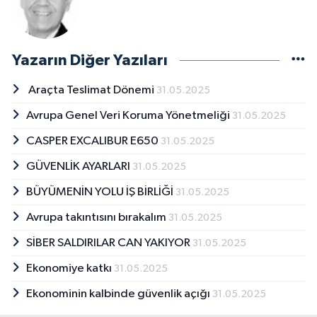
Yazarın Diğer Yazıları
Araçta Teslimat Dönemi
31.05.2025
Avrupa Genel Veri Koruma Yönetmeliği
31.05.2025
CASPER EXCALIBUR E650
31.05.2025
GÜVENLİK AYARLARI
31.05.2025
BÜYÜMENİN YOLU İŞ BİRLİĞİ
31.05.2025
Avrupa takıntısını bırakalım
31.05.2025
SİBER SALDIRILAR CAN YAKIYOR
31.05.2025
Ekonomiye katkı
31.05.2025
Ekonominin kalbinde güvenlik açığı
31.05.2025