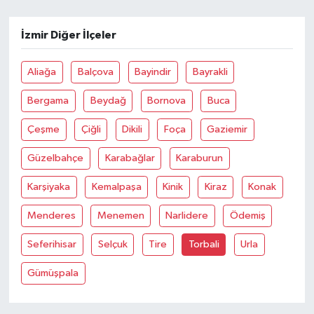
İzmir Diğer İlçeler
Aliağa
Balçova
Bayindir
Bayrakli
Bergama
Beydağ
Bornova
Buca
Çeşme
Çiğli
Dikili
Foça
Gaziemir
Güzelbahçe
Karabağlar
Karaburun
Karşiyaka
Kemalpaşa
Kinik
Kiraz
Konak
Menderes
Menemen
Narlidere
Ödemiş
Seferihisar
Selçuk
Tire
Torbali
Urla
Gümüşpala