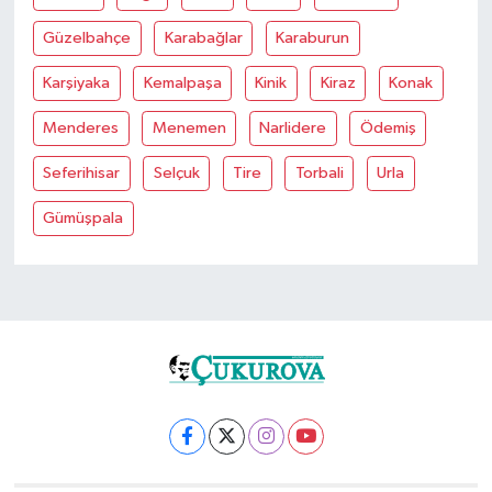
Güzelbahçe
Karabağlar
Karaburun
Karşiyaka
Kemalpaşa
Kinik
Kiraz
Konak
Menderes
Menemen
Narlidere
Ödemiş
Seferihisar
Selçuk
Tire
Torbali
Urla
Gümüşpala