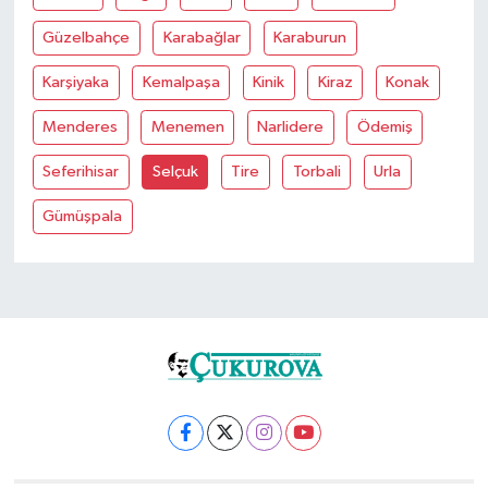
Güzelbahçe
Karabağlar
Karaburun
Karşiyaka
Kemalpaşa
Kinik
Kiraz
Konak
Menderes
Menemen
Narlidere
Ödemiş
Seferihisar
Selçuk
Tire
Torbali
Urla
Gümüşpala