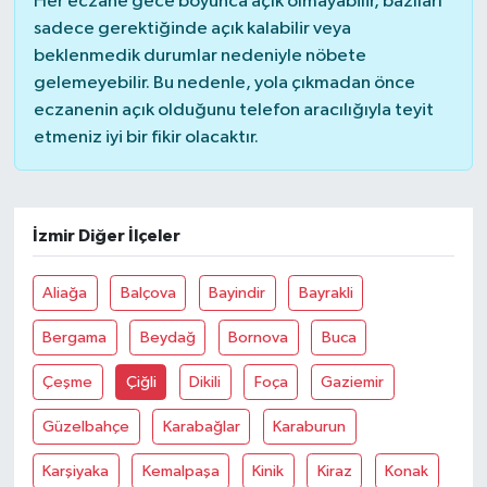
Her eczane gece boyunca açık olmayabilir, bazıları
sadece gerektiğinde açık kalabilir veya
beklenmedik durumlar nedeniyle nöbete
gelemeyebilir. Bu nedenle, yola çıkmadan önce
eczanenin açık olduğunu telefon aracılığıyla teyit
etmeniz iyi bir fikir olacaktır.
İzmir Diğer İlçeler
Aliağa
Balçova
Bayindir
Bayrakli
Bergama
Beydağ
Bornova
Buca
Çeşme
Çiğli
Dikili
Foça
Gaziemir
Güzelbahçe
Karabağlar
Karaburun
Karşiyaka
Kemalpaşa
Kinik
Kiraz
Konak