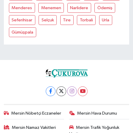
Menderes
Menemen
Narlidere
Ödemiş
Seferihisar
Selçuk
Tire
Torbali
Urla
Gümüşpala
Mersin Nöbetçi Eczaneler
Mersin Hava Durumu
Mersin Namaz Vakitleri
Mersin Trafik Yoğunluk