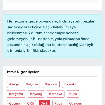
Her eczane gece boyunca açık olmayabilir, bazıları
sadece gerektiğinde açık kalabilir veya
beklenmedik durumlar nedeniyle nöbete
gelemeyebilir. Bu nedenle, yola çıkmadan önce
eczanenin açık olduğunu telefon aracılığıyla teyit
etmeniz iyi bir fikir olacaktır.
İzmir Diğer İlçeler
Aliağa
Balçova
Bayindir
Bayrakli
Bergama
Beydağ
Bornova
Buca
Çeşme
Çiğli
Dikili
Foça
Gaziemir