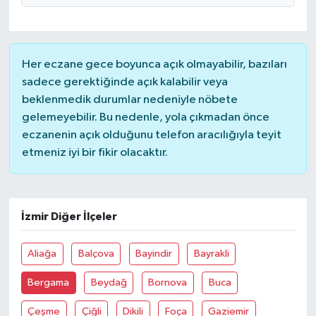
Her eczane gece boyunca açık olmayabilir, bazıları
sadece gerektiğinde açık kalabilir veya
beklenmedik durumlar nedeniyle nöbete
gelemeyebilir. Bu nedenle, yola çıkmadan önce
eczanenin açık olduğunu telefon aracılığıyla teyit
etmeniz iyi bir fikir olacaktır.
İzmir Diğer İlçeler
Aliağa
Balçova
Bayindir
Bayrakli
Bergama
Beydağ
Bornova
Buca
Çeşme
Çiğli
Dikili
Foça
Gaziemir