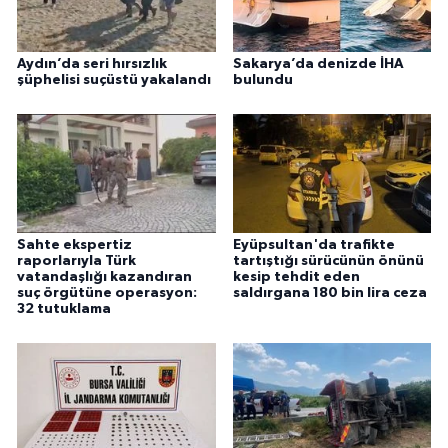
Aydın’da seri hırsızlık
Sakarya’da denizde İHA
şüphelisi suçüstü yakalandı
bulundu
Sahte ekspertiz
Eyüpsultan'da trafikte
raporlarıyla Türk
tartıştığı sürücünün önünü
vatandaşlığı kazandıran
kesip tehdit eden
suç örgütüne operasyon:
saldırgana 180 bin lira ceza
32 tutuklama