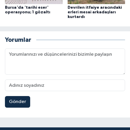
Bursa'da 'tarihi eser'
Devrilen itfaiye aracındaki
operasyonu; 1 gözaltı
erleri mesai arkadaşları
kurtardı
Yorumlar
Gönder