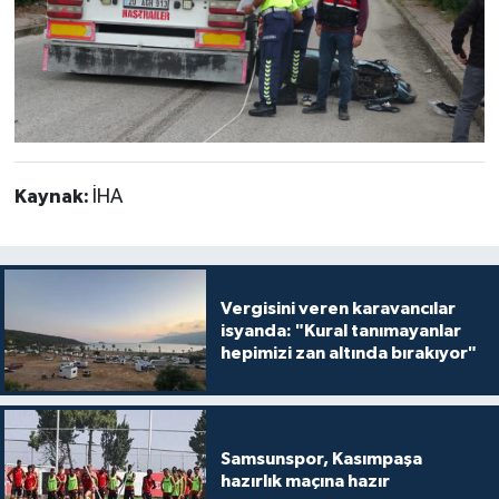
Kaynak:
İHA
Vergisini veren karavancılar
isyanda: "Kural tanımayanlar
hepimizi zan altında bırakıyor"
Samsunspor, Kasımpaşa
hazırlık maçına hazır