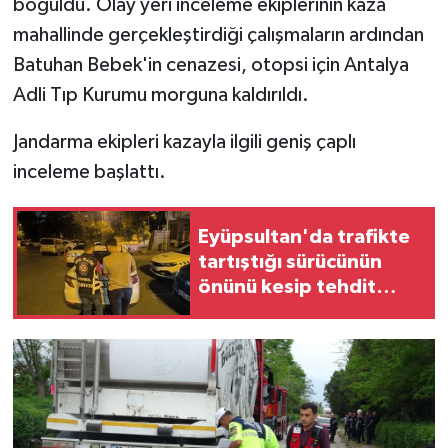
boğuldu. Olay yeri inceleme ekiplerinin kaza
mahallinde gerçekleştirdiği çalışmaların ardından
Batuhan Bebek'in cenazesi, otopsi için Antalya
Adli Tıp Kurumu morguna kaldırıldı.
Jandarma ekipleri kazayla ilgili geniş çaplı
inceleme başlattı.
Eyüpsultan'da trafikte
tartıştığı sürücünün
önünü kesip tehdit
eden saldırgana 180
bin lira ceza