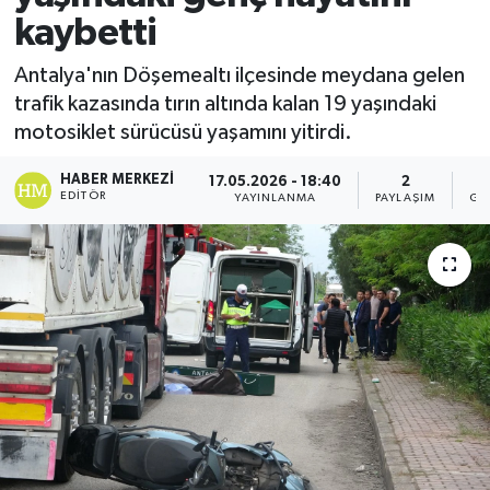
kaybetti
Antalya'nın Döşemealtı ilçesinde meydana gelen
trafik kazasında tırın altında kalan 19 yaşındaki
motosiklet sürücüsü yaşamını yitirdi.
HABER MERKEZI
17.05.2026 - 18:40
2
EDITÖR
YAYINLANMA
PAYLAŞIM
GÖ